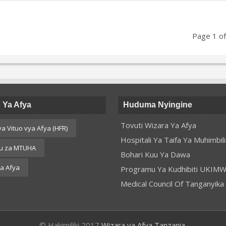
Page 1 o
 Ya Afya
Huduma Nyingine
Tovuti Wizara Ya Afya
ya Vituo vya Afya (HFR)
Hospitali Ya Taifa Ya Muhimbili
u za MTUHA
Bohari Kuu Ya Dawa
a Afya
Programu Ya Kudhibiti UKIMWI
Medical Council Of Tanganyika
© Hakimiliki 2017
Wizara ya Afya Tanzania
.