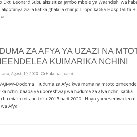
 Dkt. Leonard Subi, akisisitiza jambo mbele ya Waandishi wa haba
 alipofanya ziara katika ghala la chanjo lililopo katika Hospitali ta R
a...
DUMA ZA AFYA YA UZAZI NA MTO
MEENDELEA KUIMARIKA NCHINI
tano, Agosti 19, 2020
-
Hakuna maoni
JMW-Dodoma Huduma za Afya kwa mama na mtoto zimeende
ika nchini baada ya uboreshwaji wa huduma za afya nchini katika
di cha miaka mitano toka 2015 hadi 2020. Hayo yamesemwa leo n
 wa Afya,...