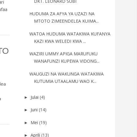
DKT. LEONARD SUBI
ri
ufaa
HUDUMA ZA AFYA YA UZAZI NA
MTOTO ZIMEENDELEA KUIMA...
WATOA HUDUMA WATAKIWA KUFANYA
KAZI KWA WELEDI KWA ...
TO
WAZIRI UMMY APIGA MARUFUKU
WANAFUNZI KUPEWA VIDONG...
WAUGUZI NA WAKUNGA WATAKIWA
KUTUMIA UTAALAMU WAO K...
lea
Julai
(4)
►
a
Juni
(14)
►
Mei
(19)
►
Aprili
(13)
►