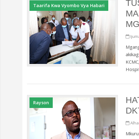
TU
Taarifa Kwa Vyombo Vya Habari
MA
MG
Ijum
Mganga
akikag
KCMC, 
Hospit
HA
Rayson
DK
Alha
Mkurug