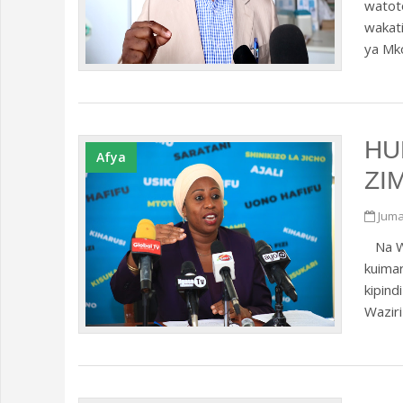
watoto
wakati
ya Mko
HU
Afya
ZI
Juma
Na WA
kuimar
kipin
Waziri