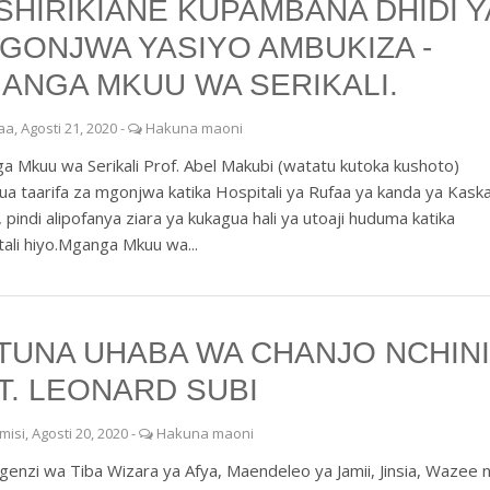
SHIRIKIANE KUPAMBANA DHIDI Y
GONJWA YASIYO AMBUKIZA -
ANGA MKUU WA SERIKALI.
aa, Agosti 21, 2020
-
Hakuna maoni
 Mkuu wa Serikali Prof. Abel Makubi (watatu kutoka kushoto)
ua taarifa za mgonjwa katika Hospitali ya Rufaa ya kanda ya Kaska
pindi alipofanya ziara ya kukagua hali ya utoaji huduma katika
ali hiyo.Mganga Mkuu wa...
TUNA UHABA WA CHANJO NCHINI
T. LEONARD SUBI
misi, Agosti 20, 2020
-
Hakuna maoni
enzi wa Tiba Wizara ya Afya, Maendeleo ya Jamii, Jinsia, Wazee 