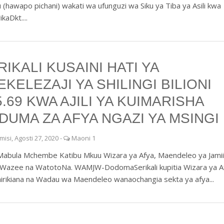
(hawapo pichani) wakati wa ufunguzi wa Siku ya Tiba ya Asili kwa
kaDkt....
RIKALI KUSAINI HATI YA
EKELEZAJI YA SHILINGI BILIONI
5.69 KWA AJILI YA KUIMARISHA
DUMA ZA AFYA NGAZI YA MSINGI
misi, Agosti 27, 2020
-
Maoni 1
 Mabula Mchembe Katibu Mkuu Wizara ya Afya, Maendeleo ya Jamii
a, Wazee na WatotoNa. WAMJW-DodomaSerikali kupitia Wizara ya A
hirikiana na Wadau wa Maendeleo wanaochangia sekta ya afya...