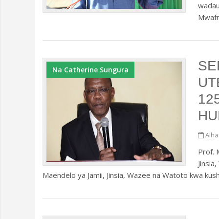
wadau 
Mwafri
SE
Na Catherine Sungura
UT
12
HU
Alha
Prof.
Jinsi
Maendelo ya Jamii, Jinsia, Wazee na Watoto kwa kus