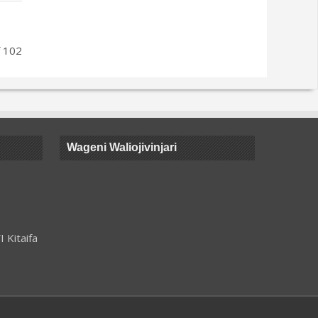
f 102
Wageni Waliojivinjari
 Kitaifa