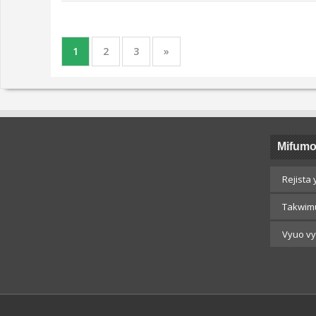
1
2
3
»
Mifumo
Rejista 
Takwim
Vyuo vy