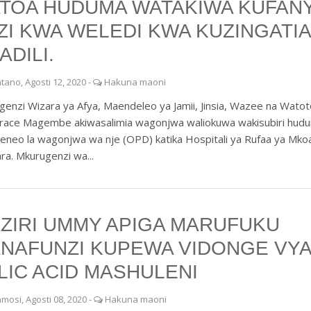
TOA HUDUMA WATAKIWA KUFAN
ZI KWA WELEDI KWA KUZINGATIA
ADILI.
tano, Agosti 12, 2020
-
Hakuna maoni
enzi Wizara ya Afya, Maendeleo ya Jamii, Jinsia, Wazee na Wato
Grace Magembe akiwasalimia wagonjwa waliokuwa wakisubiri hud
 eneo la wagonjwa wa nje (OPD) katika Hospitali ya Rufaa ya Mko
a. Mkurugenzi wa...
ZIRI UMMY APIGA MARUFUKU
NAFUNZI KUPEWA VIDONGE VY
LIC ACID MASHULENI
mosi, Agosti 08, 2020
-
Hakuna maoni