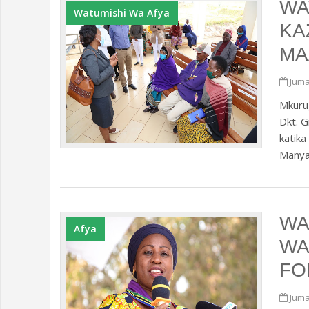
WA
Watumishi Wa Afya
KA
MA
Juma
Mkurug
Dkt. 
katika
Manyar
WA
Afya
WA
FO
Juma