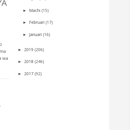
YA
Machi
(15)
►
Februari
(17)
►
Januari
(16)
►
to
2019
(206)
►
uma
a wa
2018
(246)
►
2017
(92)
►
A