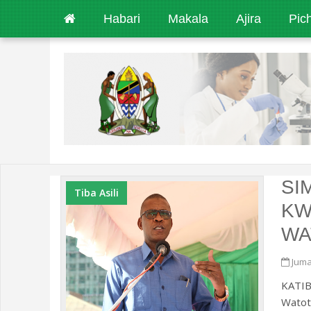
Habari
Makala
Ajira
Pic
SI
Tiba Asili
KW
WA
Juma
KATIB
Watot