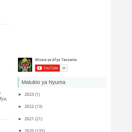
Matukio ya Nyuma
,
2023
(1)
►
fya,
2022
(13)
►
2021
(21)
►
2020
(135)
▼