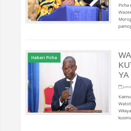
Picha 
Wazee
Morog
pamoja
WA
Habari Picha
KU
YA
Juma
Kaimu 
Watot
Wilaya
kusima