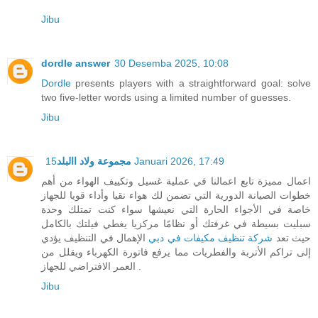
Jibu
dordle answer
30 Desemba 2025, 10:08
Dordle
presents players with a straightforward goal: solve
two five-letter words using a limited number of guesses.
Jibu
مجموعة ولاد االبلد
15 Januari 2026, 17:49
اعمال مميزة تابع اعمالنا في عملية غسيل وتكييف الهواء من أهم
خطوات الصيانة الدورية التي تضمن لك هواء نقيا وأداء قويا للجهاز
خاصة في الأجواء الحارة التي نعيشها سواء كنت تمتلك وحدة
سبليت بسيطة في غرفتك أو نظامًا مركزيا يغطي فيلتك بالكامل
حيث تعد
شركة تنظيف مكيفات في دبي
الإهمال في التنظيف يؤدي
إلى تراكم الأتربة والفطريات مما يرفع فاتورة الكهرباء ويقلل من
العمر الافتراضي للجهاز .
Jibu