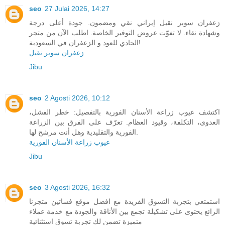
seo
27 Julai 2026, 14:27
زعفران سوبر نقيل إيراني نقي ومضمون. جودة أعلى درجة
وشهادة نقاء. لا تفوّت عروض التوفير الخاصة. اطلب الآن من متجر
الحادي للعود و الزعفران في السعودية!
زعفران سوبر نقيل
Jibu
seo
2 Agosti 2026, 10:12
اكتشف عيوب زراعة الأسنان الفورية بالتفصيل: خطر الفشل،
العدوى، التكلفة، وقيود العظام. تعرّف على الفرق بين الزراعة
الفورية والتقليدية وهل أنت مرشح لها.
عيوب زراعة الأسنان الفورية
Jibu
seo
3 Agosti 2026, 16:32
استمتعي بتجربة التسوق الفريدة مع افضل موقع فساتين متجرنا
الرائع يحتوى على تشكيلة تجمع بين الأناقة والجودة مع خدمة عملاء
متميزة تضمن لك تجربة تسوق استثنائية