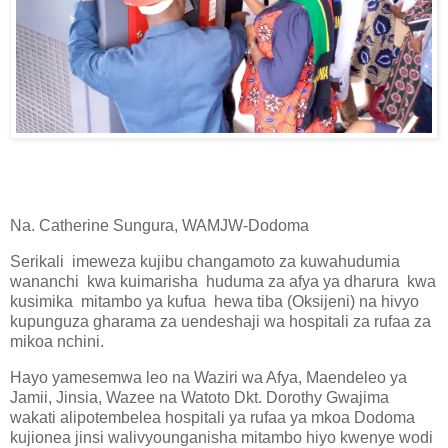
Na. Catherine Sungura, WAMJW-Dodoma
Serikali imeweza kujibu changamoto za kuwahudumia
wananchi kwa kuimarisha huduma za afya ya dharura kwa
kusimika mitambo ya kufua hewa tiba (Oksijeni) na hivyo
kupunguza gharama za uendeshaji wa hospitali za rufaa za
mikoa nchini.
Hayo yamesemwa leo na Waziri wa Afya, Maendeleo ya
Jamii, Jinsia, Wazee na Watoto Dkt. Dorothy Gwajima
wakati alipotembelea hospitali ya rufaa ya mkoa Dodoma
kujionea jinsi walivyounganisha mitambo hiyo kwenye wodi