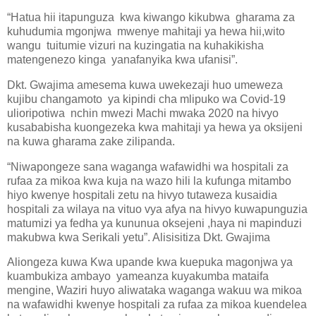
“Hatua hii itapunguza kwa kiwango kikubwa gharama za
kuhudumia mgonjwa mwenye mahitaji ya hewa hii,wito
wangu tuitumie vizuri na kuzingatia na kuhakikisha
matengenezo kinga yanafanyika kwa ufanisi”.
Dkt. Gwajima amesema kuwa uwekezaji huo umeweza
kujibu changamoto ya kipindi cha mlipuko wa Covid-19
ulioripotiwa nchin mwezi Machi mwaka 2020 na hivyo
kusababisha kuongezeka kwa mahitaji ya hewa ya oksijeni
na kuwa gharama zake zilipanda.
“Niwapongeze sana waganga wafawidhi wa hospitali za
rufaa za mikoa kwa kuja na wazo hili la kufunga mitambo
hiyo kwenye hospitali zetu na hivyo tutaweza kusaidia
hospitali za wilaya na vituo vya afya na hivyo kuwapunguzia
matumizi ya fedha ya kununua oksejeni ,haya ni mapinduzi
makubwa kwa Serikali yetu”. Alisisitiza Dkt. Gwajima
Aliongeza kuwa Kwa upande kwa kuepuka magonjwa ya
kuambukiza ambayo yameanza kuyakumba mataifa
mengine, Waziri huyo aliwataka waganga wakuu wa mikoa
na wafawidhi kwenye hospitali za rufaa za mikoa kuendelea