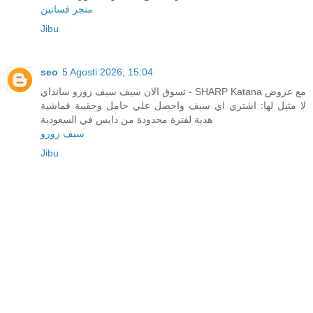
متجر فساتين
Jibu
seo
5 Agosti 2026, 15:04
تسوق الان سيف سيف زورو سانداي - SHARP Katana مع عروض
لا مثيل لها: اشتري اي سيف واحصل علي حامل وحقيبة قماشية
هدية لفترة محدودة من دايس في السعودية
سيف زورو
Jibu