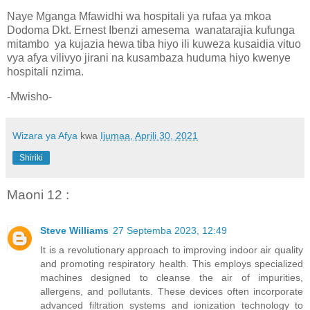
Naye Mganga Mfawidhi wa hospitali ya rufaa ya mkoa
Dodoma Dkt. Ernest Ibenzi amesema wanatarajia kufunga
mitambo ya kujazia hewa tiba hiyo ili kuweza kusaidia vituo
vya afya vilivyo jirani na kusambaza huduma hiyo kwenye
hospitali nzima.
-Mwisho-
Wizara ya Afya
kwa
Ijumaa, Aprili 30, 2021
Shiriki
Maoni 12 :
Steve Williams
27 Septemba 2023, 12:49
It is a revolutionary approach to improving indoor air quality
and promoting respiratory health. This employs specialized
machines designed to cleanse the air of impurities,
allergens, and pollutants. These devices often incorporate
advanced filtration systems and ionization technology to