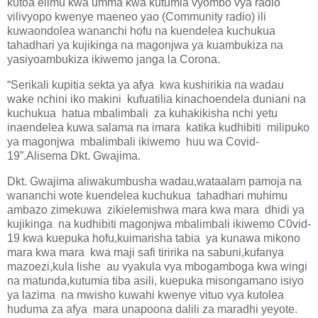
kutoa elimu kwa umma kwa kutumia vyombo vya radio
vilivyopo kwenye maeneo yao (Community radio) ili
kuwaondolea wananchi hofu na kuendelea kuchukua
tahadhari ya kujikinga na magonjwa ya kuambukiza na
yasiyoambukiza ikiwemo janga la Corona.
“Serikali kupitia sekta ya afya kwa kushirikia na wadau
wake nchini iko makini kufuatilia kinachoendela duniani na
kuchukua hatua mbalimbali za kuhakikisha nchi yetu
inaendelea kuwa salama na imara katika kudhibiti milipuko
ya magonjwa mbalimbali ikiwemo huu wa Covid-
19”.Alisema Dkt. Gwajima.
Dkt. Gwajima aliwakumbusha wadau,wataalam pamoja na
wananchi wote kuendelea kuchukua tahadhari muhimu
ambazo zimekuwa zikielemishwa mara kwa mara dhidi ya
kujikinga na kudhibiti magonjwa mbalimbali ikiwemo C0vid-
19 kwa kuepuka hofu,kuimarisha tabia ya kunawa mikono
mara kwa mara kwa maji safi tiririka na sabuni,kufanya
mazoezi,kula lishe au vyakula vya mbogamboga kwa wingi
na matunda,kutumia tiba asili, kuepuka misongamano isiyo
ya lazima na mwisho kuwahi kwenye vituo vya kutolea
huduma za afya mara unapoona dalili za maradhi yeyote.