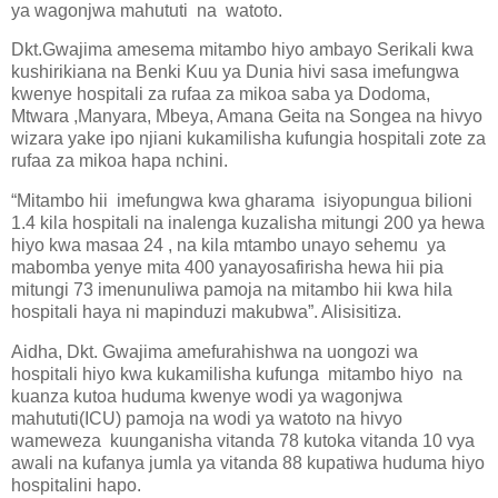
ya wagonjwa mahututi na watoto.
Dkt.Gwajima amesema mitambo hiyo ambayo Serikali kwa
kushirikiana na Benki Kuu ya Dunia hivi sasa imefungwa
kwenye hospitali za rufaa za mikoa saba ya Dodoma,
Mtwara ,Manyara, Mbeya, Amana Geita na Songea na hivyo
wizara yake ipo njiani kukamilisha kufungia hospitali zote za
rufaa za mikoa hapa nchini.
“Mitambo hii imefungwa kwa gharama isiyopungua bilioni
1.4 kila hospitali na inalenga kuzalisha mitungi 200 ya hewa
hiyo kwa masaa 24 , na kila mtambo unayo sehemu ya
mabomba yenye mita 400 yanayosafirisha hewa hii pia
mitungi 73 imenunuliwa pamoja na mitambo hii kwa hila
hospitali haya ni mapinduzi makubwa”. Alisisitiza.
Aidha, Dkt. Gwajima amefurahishwa na uongozi wa
hospitali hiyo kwa kukamilisha kufunga mitambo hiyo na
kuanza kutoa huduma kwenye wodi ya wagonjwa
mahututi(ICU) pamoja na wodi ya watoto na hivyo
wameweza kuunganisha vitanda 78 kutoka vitanda 10 vya
awali na kufanya jumla ya vitanda 88 kupatiwa huduma hiyo
hospitalini hapo.