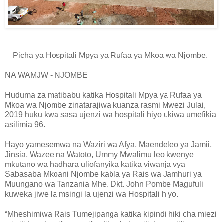
Picha ya Hospitali Mpya ya Rufaa ya Mkoa wa Njombe.
NA WAMJW - NJOMBE
Huduma za matibabu katika Hospitali Mpya ya Rufaa ya
Mkoa wa Njombe zinatarajiwa kuanza rasmi Mwezi Julai,
2019 huku kwa sasa ujenzi wa hospitali hiyo ukiwa umefikia
asilimia 96.
Hayo yamesemwa na Waziri wa Afya, Maendeleo ya Jamii,
Jinsia, Wazee na Watoto, Ummy Mwalimu leo kwenye
mkutano wa hadhara uliofanyika katika viwanja vya
Sabasaba Mkoani Njombe kabla ya Rais wa Jamhuri ya
Muungano wa Tanzania Mhe. Dkt. John Pombe Magufuli
kuweka jiwe la msingi la ujenzi wa Hospitali hiyo.
“Mheshimiwa Rais Tumejipanga katika kipindi hiki cha miezi