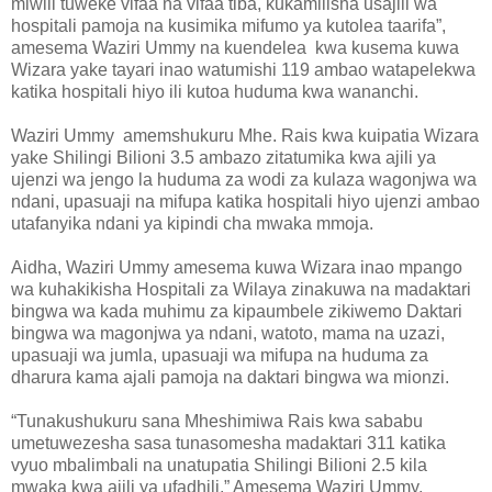
miwili tuweke vifaa na vifaa tiba, kukamilisha usajili wa
hospitali pamoja na kusimika mifumo ya kutolea taarifa”,
amesema Waziri Ummy na kuendelea kwa kusema kuwa
Wizara yake tayari inao watumishi 119 ambao watapelekwa
katika hospitali hiyo ili kutoa huduma kwa wananchi.
Waziri Ummy amemshukuru Mhe. Rais kwa kuipatia Wizara
yake Shilingi Bilioni 3.5 ambazo zitatumika kwa ajili ya
ujenzi wa jengo la huduma za wodi za kulaza wagonjwa wa
ndani, upasuaji na mifupa katika hospitali hiyo ujenzi ambao
utafanyika ndani ya kipindi cha mwaka mmoja.
Aidha, Waziri Ummy amesema kuwa Wizara inao mpango
wa kuhakikisha Hospitali za Wilaya zinakuwa na madaktari
bingwa wa kada muhimu za kipaumbele zikiwemo Daktari
bingwa wa magonjwa ya ndani, watoto, mama na uzazi,
upasuaji wa jumla, upasuaji wa mifupa na huduma za
dharura kama ajali pamoja na daktari bingwa wa mionzi.
“Tunakushukuru sana Mheshimiwa Rais kwa sababu
umetuwezesha sasa tunasomesha madaktari 311 katika
vyuo mbalimbali na unatupatia Shilingi Bilioni 2.5 kila
mwaka kwa ajili ya ufadhili.” Amesema Waziri Ummy.