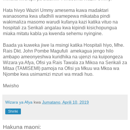
Hata hivyo Waziri Ummy amesema kuwa madaktari
wanaosoma kwa ufadhili wamepewa mikataba pindi
wakimaliza masomo warudi kufanya kazi katika vituo na
hospitali za Serikali angalau kwa kipindi kisichopungua
miaka mitatu kabla ya kwenda sehemu nyingine.
Baada ya kuweka jiwe la msingi katika Hospitali hiyo, Mhe.
Rais Dkt. John Pombe Magufuli amekagua jengo hilo
ambapo ameonyeshwa kuridhika na ujenzi na kuipongeza
Wizara ya Afya, Ofisi ya Rais Tawala za Mikoa na Serikali za
Mitaa (TAMISEMI) pamoja na Ofisi ya Mkuu wa Mkoa wa
Njombe kwa usimamizi mzuri wa mradi huo.
Mwisho
Wizara ya Afya
kwa
Jumatano, Aprili 10, 2019
Shiriki
Hakuna maoni: