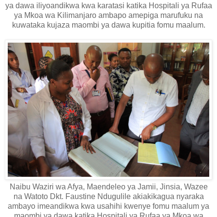
ya dawa iliyoandikwa kwa karatasi katika Hospitali ya Rufaa
ya Mkoa wa Kilimanjaro ambapo amepiga marufuku na
kuwataka kujaza maombi ya dawa kupitia fomu maalum.
Naibu Waziri wa Afya, Maendeleo ya Jamii, Jinsia, Wazee
na Watoto Dkt. Faustine Ndugulile akiakikagua nyaraka
ambayo imeandikwa kwa usahihi kwenye fomu maalum ya
maombi ya dawa katika Hospitali ya Rufaa ya Mkoa wa