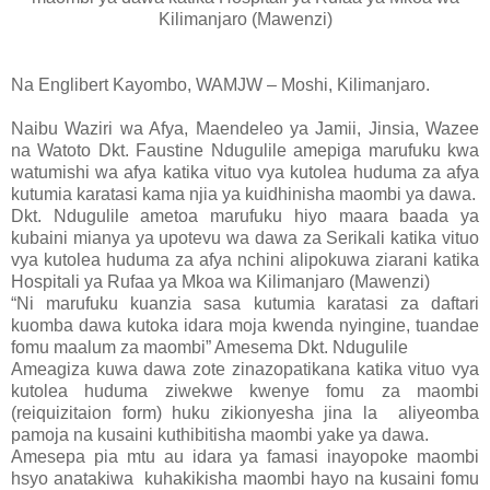
Kilimanjaro (Mawenzi)
Na Englibert Kayombo, WAMJW – Moshi, Kilimanjaro.
Naibu Waziri wa Afya, Maendeleo ya Jamii, Jinsia, Wazee
na Watoto Dkt. Faustine Ndugulile amepiga marufuku kwa
watumishi wa afya katika vituo vya kutolea huduma za afya
kutumia karatasi kama njia ya kuidhinisha maombi ya dawa.
Dkt. Ndugulile ametoa marufuku hiyo maara baada ya
kubaini mianya ya upotevu wa dawa za Serikali katika vituo
vya kutolea huduma za afya nchini alipokuwa ziarani katika
Hospitali ya Rufaa ya Mkoa wa Kilimanjaro (Mawenzi)
“Ni marufuku kuanzia sasa kutumia karatasi za daftari
kuomba dawa kutoka idara moja kwenda nyingine, tuandae
fomu maalum za maombi” Amesema Dkt. Ndugulile
Ameagiza kuwa dawa zote zinazopatikana katika vituo vya
kutolea huduma ziwekwe kwenye fomu za maombi
(reiquizitaion form) huku zikionyesha jina la aliyeomba
pamoja na kusaini kuthibitisha maombi yake ya dawa.
Amesepa pia mtu au idara ya famasi inayopoke maombi
hsyo anatakiwa kuhakikisha maombi hayo na kusaini fomu