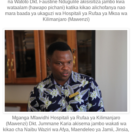
na Watoto Dkt. Faustine Ndugulile akisisitiza jambo kwa
wataalam (hawapo pichani) katika kikao alichofanya nao
mara baada ya ukaguzi wa Hospitali ya Rufaa ya Mkoa wa
Kilimanjaro (Mawenzi)
Mganga Mfawidhi Hospitali ya Rufaa ya Kilimanjaro
(Mawenzi) Dkt. Jummane Karia akisema jambo wakati wa
kikao cha Naibu Waziri wa Afya, Maendeleo ya Jamii, Jinsia,