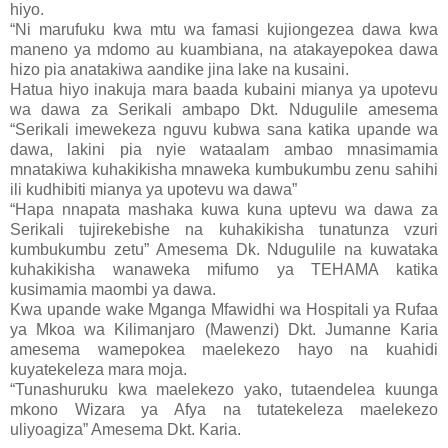
hiyo.
“Ni marufuku kwa mtu wa famasi kujiongezea dawa kwa
maneno ya mdomo au kuambiana, na atakayepokea dawa
hizo pia anatakiwa aandike jina lake na kusaini.
Hatua hiyo inakuja mara baada kubaini mianya ya upotevu
wa dawa za Serikali ambapo Dkt. Ndugulile amesema
“Serikali imewekeza nguvu kubwa sana katika upande wa
dawa, lakini pia nyie wataalam ambao mnasimamia
mnatakiwa kuhakikisha mnaweka kumbukumbu zenu sahihi
ili kudhibiti mianya ya upotevu wa dawa”
“Hapa nnapata mashaka kuwa kuna uptevu wa dawa za
Serikali tujirekebishe na kuhakikisha tunatunza vzuri
kumbukumbu zetu” Amesema Dk. Ndugulile na kuwataka
kuhakikisha wanaweka mifumo ya TEHAMA katika
kusimamia maombi ya dawa.
Kwa upande wake Mganga Mfawidhi wa Hospitali ya Rufaa
ya Mkoa wa Kilimanjaro (Mawenzi) Dkt. Jumanne Karia
amesema wamepokea maelekezo hayo na kuahidi
kuyatekeleza mara moja.
“Tunashuruku kwa maelekezo yako, tutaendelea kuunga
mkono Wizara ya Afya na tutatekeleza maelekezo
uliyoagiza” Amesema Dkt. Karia.