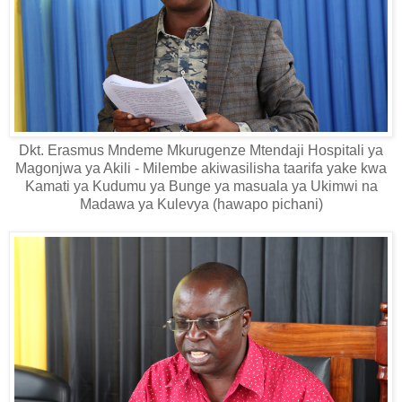
Dkt. Erasmus Mndeme Mkurugenze Mtendaji Hospitali ya
Magonjwa ya Akili - Milembe akiwasilisha taarifa yake kwa
Kamati ya Kudumu ya Bunge ya masuala ya Ukimwi na
Madawa ya Kulevya (hawapo pichani)