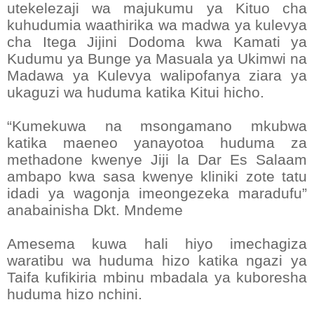
utekelezaji wa majukumu ya Kituo cha
kuhudumia waathirika wa madwa ya kulevya
cha Itega Jijini Dodoma kwa Kamati ya
Kudumu ya Bunge ya Masuala ya Ukimwi na
Madawa ya Kulevya walipofanya ziara ya
ukaguzi wa huduma katika Kitui hicho.
“Kumekuwa na msongamano mkubwa
katika maeneo yanayotoa huduma za
methadone kwenye Jiji la Dar Es Salaam
ambapo kwa sasa kwenye kliniki zote tatu
idadi ya wagonja imeongezeka maradufu”
anabainisha Dkt. Mndeme
Amesema kuwa hali hiyo imechagiza
waratibu wa huduma hizo katika ngazi ya
Taifa kufikiria mbinu mbadala ya kuboresha
huduma hizo nchini.