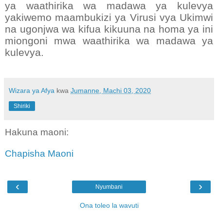
ya waathirika wa madawa ya kulevya
yakiwemo maambukizi ya Virusi vya Ukimwi
na ugonjwa wa kifua kikuuna na homa ya ini
miongoni mwa waathirika wa madawa ya
kulevya.
Wizara ya Afya
kwa
Jumanne, Machi 03, 2020
Shiriki
Hakuna maoni:
Chapisha Maoni
‹
›
Nyumbani
Ona toleo la wavuti