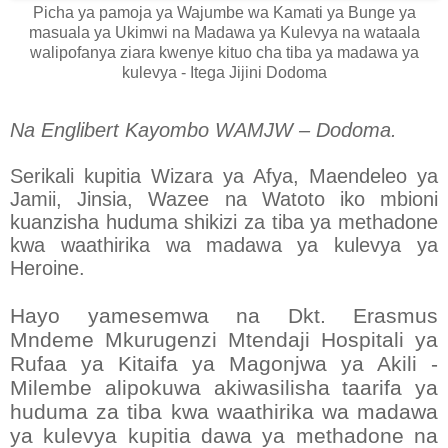
Picha ya pamoja ya Wajumbe wa Kamati ya Bunge ya
masuala ya Ukimwi na Madawa ya Kulevya na wataala
walipofanya ziara kwenye kituo cha tiba ya madawa ya
kulevya - Itega Jijini Dodoma
Na Englibert Kayombo WAMJW – Dodoma.
Serikali kupitia Wizara ya Afya, Maendeleo ya
Jamii, Jinsia, Wazee na Watoto iko mbioni
kuanzisha huduma shikizi za tiba ya methadone
kwa waathirika wa madawa ya kulevya ya
Heroine.
Hayo yamesemwa na Dkt. Erasmus
Mndeme Mkurugenzi Mtendaji Hospitali ya
Rufaa ya Kitaifa ya Magonjwa ya Akili -
Milembe alipokuwa akiwasilisha taarifa ya
huduma za tiba kwa waathirika wa madawa
ya kulevya kupitia dawa ya methadone na