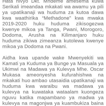
Hata hivyo Dkt. Mndeme amesema kuwa
Serikali imeandaa mkakati wa awamu ya pili
ya upatikanaji wa huduma za kutoa dawa
kwa waathirika “Methadone” kwa mwaka
2019-2020 huku huduma zikisogezwa
kwenye mikoa ya Tanga, Pwani, Morogoro,
Dodoma, Arusha na Kilimanjaro huku
huduma zikiwa zimeanza kutolewa kwenye
mikoa ya Dodoma na Pwani.
Aidha kwa upande wake Mwenyekiti wa
Kamati ya Kuduma ya Bunge ya Masuala ya
Ukimwi na Madawa ya Kulevya Mhe. Oscar
Mukasa ameonyesha kufurahishwa na
mkakati huo ambao utasaidia upatikanaji wa
huduma kwa waraibu wa madawa ya
kulevya na kuwataka wataalam kuongeza
nguvu katika mapambano ya madwa ya
kulevya na magonjwa ya kuambukiza baina