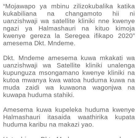
“Mojawapo ya mbinu zilizokubalika katika
kukabiliana na changamoto hii ni
uanzishwaji wa satellite kliniki nne kwenye
ngazi ya Halmashauri na kituo kimoja
kwenye gereza la Seregea ifikapo 2020”
amesema Dkt. Mndeme.
Dkt. Mndeme amesema kuwa mkakati wa
uanzishwaji wa Satellite kliniki unalenga
kupunguza msongamano kwenye kliniki na
kutoa mwanya kwa watoa huduma kuwa na
muda zaidi wa kuwaona wagonjwa na
kuwapa huduma stahiki.
Amesema kuwa kupeleka huduma kwenye
Halmashauri itasaida waathirika kupata
huduma karibu na makazi yao.