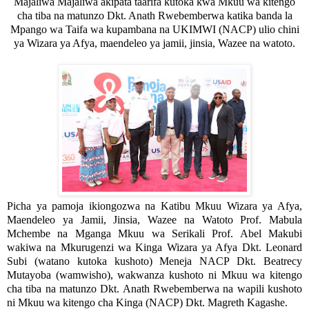
Majaliwa Majaliwa akipata taarifa kutoka kwa Mkuu wa kitengo
cha tiba na matunzo Dkt. Anath Rwebemberwa katika banda la
Mpango wa Taifa wa kupambana na UKIMWI (NACP) ulio chini
ya Wizara ya Afya, maendeleo ya jamii, jinsia, Wazee na watoto.
Picha ya pamoja ikiongozwa na Katibu Mkuu Wizara ya Afya,
Maendeleo ya Jamii, Jinsia, Wazee na Watoto Prof. Mabula
Mchembe na Mganga Mkuu wa Serikali Prof. Abel Makubi
wakiwa na Mkurugenzi wa Kinga Wizara ya Afya Dkt. Leonard
Subi (watano kutoka kushoto) Meneja NACP Dkt. Beatrecy
Mutayoba (wamwisho), wakwanza kushoto ni
Mkuu wa kitengo
cha tiba na matunzo Dkt. Anath Rwebemberwa na wapili kushoto
ni Mkuu wa kitengo cha Kinga (NACP) Dkt. Magreth Kagashe.