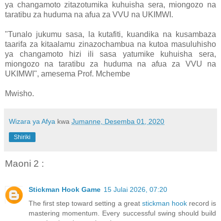
ya changamoto zitazotumika kuhuisha sera, miongozo na
taratibu za huduma na afua za VVU na UKIMWI.
"Tunalo jukumu sasa, la kutafiti, kuandika na kusambaza
taarifa za kitaalamu zinazochambua na kutoa masuluhisho
ya changamoto hizi ili sasa yatumike kuhuisha sera,
miongozo na taratibu za huduma na afua za VVU na
UKIMWI", amesema Prof. Mchembe
Mwisho.
Wizara ya Afya
kwa
Jumanne, Desemba 01, 2020
Shiriki
Maoni 2 :
Stickman Hook Game
15 Julai 2026, 07:20
The first step toward setting a great
stickman hook
record is
mastering momentum. Every successful swing should build