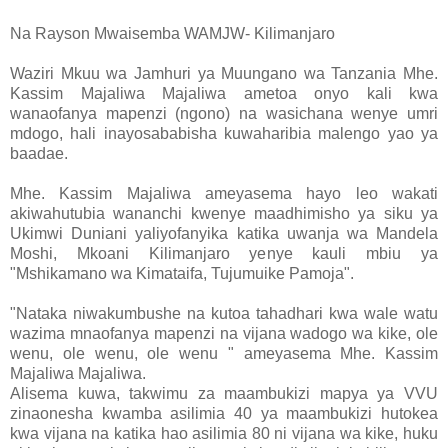
Na Rayson Mwaisemba WAMJW- Kilimanjaro
Waziri Mkuu wa Jamhuri ya Muungano wa Tanzania Mhe.
Kassim Majaliwa Majaliwa ametoa onyo kali kwa
wanaofanya mapenzi (ngono) na wasichana wenye umri
mdogo, hali inayosababisha kuwaharibia malengo yao ya
baadae.
Mhe. Kassim Majaliwa ameyasema hayo leo wakati
akiwahutubia wananchi kwenye maadhimisho ya siku ya
Ukimwi Duniani yaliyofanyika katika uwanja wa Mandela
Moshi, Mkoani Kilimanjaro yenye kauli mbiu ya
"Mshikamano wa Kimataifa, Tujumuike Pamoja".
"Nataka niwakumbushe na kutoa tahadhari kwa wale watu
wazima mnaofanya mapenzi na vijana wadogo wa kike, ole
wenu, ole wenu, ole wenu " ameyasema Mhe. Kassim
Majaliwa Majaliwa.
Alisema kuwa, takwimu za maambukizi mapya ya VVU
zinaonesha kwamba asilimia 40 ya maambukizi hutokea
kwa vijana na katika hao asilimia 80 ni vijana wa kike, huku