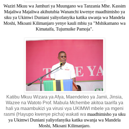
Waziri Mkuu wa Jamhuri ya Muungano wa Tanzania Mhe. Kassim
Majaliwa Majaliwa akihutubia Wananchi
kwenye maadhimisho ya
siku ya Ukimwi Duniani yaliyofanyika katika uwanja wa Mandela
Moshi, Mkoani Kilimanjaro yenye kauli mbiu ya "Mshikamano wa
Kimataifa, Tujumuike Pamoja".
Katibu Mkuu Wizara ya Afya, Maendeleo ya Jamii, Jinsia,
Wazee na Watoto Prof. Mabula Mchembe akitoa taarifa ya
hali ya maambukizi ya virusi vya UKIMWI mbele ya mgeni
rasmi (Hayupo kwenye picha) wakati wa
maadhimisho ya siku
ya Ukimwi Duniani yaliyofanyika katika uwanja wa Mandela
Moshi, Mkoani Kilimanjaro.