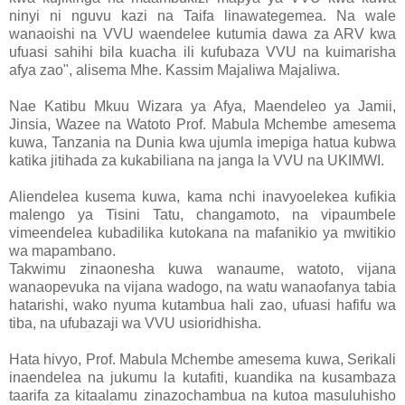
ninyi ni nguvu kazi na Taifa linawategemea. Na wale
wanaoishi na VVU waendelee kutumia dawa za ARV kwa
ufuasi sahihi bila kuacha ili kufubaza VVU na kuimarisha
afya zao", alisema Mhe. Kassim Majaliwa Majaliwa.
Nae Katibu Mkuu Wizara ya Afya, Maendeleo ya Jamii,
Jinsia, Wazee na Watoto Prof. Mabula Mchembe amesema
kuwa, Tanzania na Dunia kwa ujumla imepiga hatua kubwa
katika jitihada za kukabiliana na janga la VVU na UKIMWI.
Aliendelea kusema kuwa, kama nchi inavyoelekea kufikia
malengo ya Tisini Tatu, changamoto, na vipaumbele
vimeendelea kubadilika kutokana na mafanikio ya mwitikio
wa mapambano.
Takwimu zinaonesha kuwa wanaume, watoto, vijana
wanaopevuka na vijana wadogo, na watu wanaofanya tabia
hatarishi, wako nyuma kutambua hali zao, ufuasi hafifu wa
tiba, na ufubazaji wa VVU usioridhisha.
Hata hivyo, Prof. Mabula Mchembe amesema kuwa, Serikali
inaendelea na jukumu la kutafiti, kuandika na kusambaza
taarifa za kitaalamu zinazochambua na kutoa masuluhisho