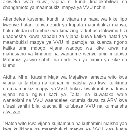
akiweka wazi kuwa, vijana ni kundi linalokabiliwa na
changamoto ya maambukizi mapya ya VVU nchini.
Aliendelea kusema, kundi la vijana na hasa wa kike lipo
kwenye hatari kubwa zaidi ya kupata maambukizi mapya,
huku akidai uchambuzi wa kimazingira kuhusu takwimu hizi
unaonesha kuwa sababu za vijana kuwa katika hatari ya
maambukizi mapya ya VVU ni pamoja na kuanza ngono
katika umri mdogo, vijana wadogo wa kike kuwa na
mahusiano ya kingono na wanaume wenye umri mkubwa
Matumizi yasiyo sahihi na endelevu ya mipira ya kike na
kiume.
Aidha, Mhe. Kassim Majaliwa Majaliwa, ametoa wito kwa
vijana kujitambua na kuthamini maisha yao kwa kujikinga
na maambukizi mapya ya VVU, huku akiwakumbusha kuwa
vijana ndio nguvu kazi ya Taifa, na kuwataka wale
wanaoishi na VVU waendelee kutumia dawa za ARV kwa
ufuasi sahihi bila kuacha ili kufubaza VVU na kuimarisha
afya zao.
"Natoa wito kwa vijana kujitambua na kuthamini maisha yao
kwa kujikinga na maambukizi mapya ya VVU kwa kuwa