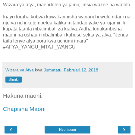
Wizara ya afya, maendeleo ya jamii, jinsia wazee na watoto.
Inayo furaha kubwa kuwakaribisha wananchi wote ndani na
nje ya nchi kutembelea katika mitandao yake ya kijamii ili
kupata taarifa mbalimbali za kiafya. Aidha tunakaribisha
maoni na ushauri mbalimbali kuhusu sekta ya afya. "Jenga
taifa lenye afya bora kwa uchumi imara"
#AFYA_YANGU_MTAJI_WANGU
Wizara ya Afya
kwa
Jumatatu, Februari 12, 2018
Shiriki
Hakuna maoni:
Chapisha Maoni
‹
›
Nyumbani