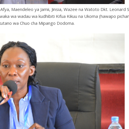
fya, Maendeleo ya Jamii, Jinsia, Wazee na Watoto Dkt. Leonard S
aka wa wadau wa kudhibiti Kifua Kikuu na Ukoma (hawapo pichan
ikutano wa Chuo cha Mipango Dodoma.