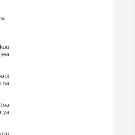
ma.
ikuu
njwa
Subi
u na
itoa
u ya
huku