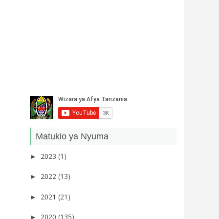
Matukio ya Nyuma
2023
(1)
►
2022
(13)
►
2021
(21)
►
2020
(135)
►