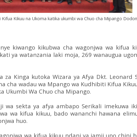
 Kifua Kikuu na Ukoma katika ukumbi wa Chuo cha Mipango Dodo
nye kiwango kikubwa cha wagonjwa wa kifua k
kati ya watanzania laki moja, 269 wanaugua ugo
a za Kinga kutoka Wizara ya Afya Dkt. Leonard 
ha cha wadau wa Mpango wa Kudhibiti Kifua Kiku
tika Ukumbi Wa Chuo cha Mipango.
ji wa sekta ya afya ambapo Serikali imekuwa ik
a wa kifua kikuu, bado wananchi hawana elim
onjwa huo.
gonjwa wa kifua kikuu ndani ya jamii upo chini 