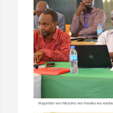
Wajumbe wa mkutano wa mwaka wa wadau w