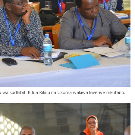
a kudhibiti Kifua Kikuu na Ukoma wakiwa kwenye mkutano.