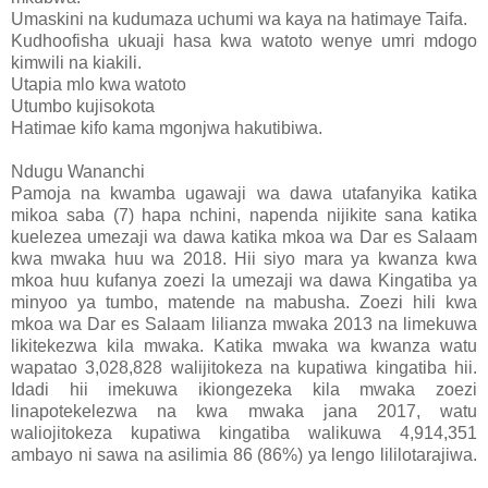
Umaskini na kudumaza uchumi wa kaya na hatimaye Taifa.
Kudhoofisha ukuaji hasa kwa watoto wenye umri mdogo
kimwili na kiakili.
Utapia mlo kwa watoto
Utumbo kujisokota
Hatimae kifo kama mgonjwa hakutibiwa.
Ndugu Wananchi
Pamoja na kwamba ugawaji wa dawa utafanyika katika
mikoa saba (7) hapa nchini, napenda nijikite sana katika
kuelezea umezaji wa dawa katika mkoa wa Dar es Salaam
kwa mwaka huu wa 2018. Hii siyo mara ya kwanza kwa
mkoa huu kufanya zoezi la umezaji wa dawa Kingatiba ya
minyoo ya tumbo, matende na mabusha. Zoezi hili kwa
mkoa wa Dar es Salaam lilianza mwaka 2013 na limekuwa
likitekezwa kila mwaka. Katika mwaka wa kwanza watu
wapatao 3,028,828 walijitokeza na kupatiwa kingatiba hii.
Idadi hii imekuwa ikiongezeka kila mwaka zoezi
linapotekelezwa na kwa mwaka jana 2017, watu
waliojitokeza kupatiwa kingatiba walikuwa 4,914,351
ambayo ni sawa na asilimia 86 (86%) ya lengo lililotarajiwa.