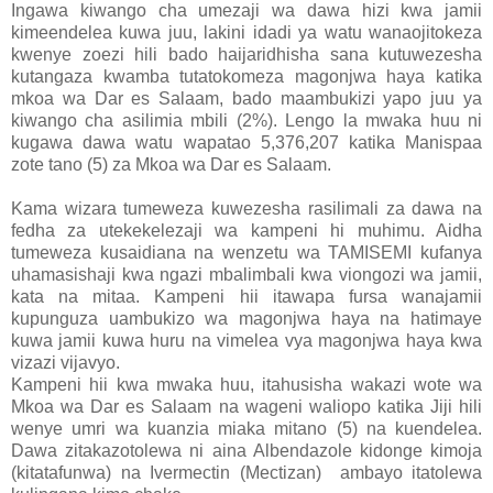
Ingawa kiwango cha umezaji wa dawa hizi kwa jamii
kimeendelea kuwa juu, lakini idadi ya watu wanaojitokeza
kwenye zoezi hili bado haijaridhisha sana kutuwezesha
kutangaza kwamba tutatokomeza magonjwa haya katika
mkoa wa Dar es Salaam, bado maambukizi yapo juu ya
kiwango cha asilimia mbili (2%). Lengo la mwaka huu ni
kugawa dawa watu wapatao 5,376,207 katika Manispaa
zote tano (5) za Mkoa wa Dar es Salaam.
Kama wizara tumeweza kuwezesha rasilimali za dawa na
fedha za utekekelezaji wa kampeni hi muhimu. Aidha
tumeweza kusaidiana na wenzetu wa TAMISEMI kufanya
uhamasishaji kwa ngazi mbalimbali kwa viongozi wa jamii,
kata na mitaa. Kampeni hii itawapa fursa wanajamii
kupunguza uambukizo wa magonjwa haya na hatimaye
kuwa jamii kuwa huru na vimelea vya magonjwa haya kwa
vizazi vijavyo.
Kampeni hii kwa mwaka huu, itahusisha wakazi wote wa
Mkoa wa Dar es Salaam na wageni waliopo katika Jiji hili
wenye umri wa kuanzia miaka mitano (5) na kuendelea.
Dawa zitakazotolewa ni aina Albendazole kidonge kimoja
(kitatafunwa) na Ivermectin (Mectizan) ambayo itatolewa