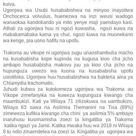
kuiva.
Ugonjwa wa Usubi husababishwa na minyoo inayoitwa
Onchocerca volvulus, huenezwa na inzi weusi wadogo
wanaokaa kandokando ya mito yenye maji yaendayo kasi.
Athali za ugonjwa huu ni ngozi kuwasha, ngozi kuwa na
mabakamabaka kama ya chui, ngozi kuwa na muonekano
wa kenge, pia uono hafifu na upofu.
Trakoma au vikope ni ugonjwa sugu unaoshambulia macho
na kusababisha kope kupinda na kugusa kioo cha jicho
ambapo husababisha makovu juu ya kioo cha jicho na
hupunguza uwezo wa kuona na kusababisha upofu
usiotibika. Ugonjwa huu husababishwa na bakteria aina ya
Chlamydia trachomatis.
Juhudi kubwa za kutokomeza ugonjwa wa Trakoma au
Vikope zimefanyika na kuweza kupunguza kiwango cha
maambukizi. Kati ya Wilaya 71 zilizokuwa na uambukizo,
Wilaya 63 sawa na Asilimia Themanini na Tisa (89%)
zimeweza kufikia kiwango cha chini ya asilimia 5% ambayo
inaruhusu kusimamisha zoezi la kingatiba ya Trakoma
katika ngazi ya Jamii. Katika mwaka huu wa 2018 ni Wilaya
8 tu ndio zinaendelea na zoezi la Kingatiba ya ugonjwa wa