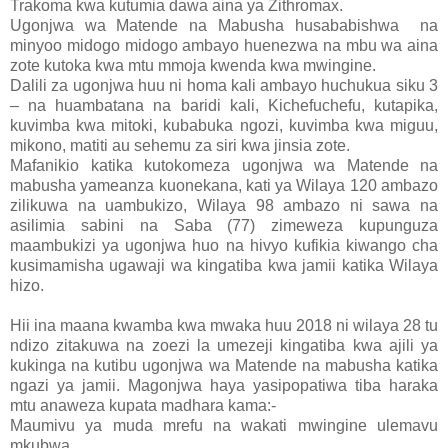
Trakoma kwa kutumia dawa aina ya Zithromax.
Ugonjwa wa Matende na Mabusha husababishwa na
minyoo midogo midogo ambayo huenezwa na mbu wa aina
zote kutoka kwa mtu mmoja kwenda kwa mwingine.
Dalili za ugonjwa huu ni homa kali ambayo huchukua siku 3
– na huambatana na baridi kali, Kichefuchefu, kutapika,
kuvimba kwa mitoki, kubabuka ngozi, kuvimba kwa miguu,
mikono, matiti au sehemu za siri kwa jinsia zote.
Mafanikio katika kutokomeza ugonjwa wa Matende na
mabusha yameanza kuonekana, kati ya Wilaya 120 ambazo
zilikuwa na uambukizo, Wilaya 98 ambazo ni sawa na
asilimia sabini na Saba (77) zimeweza kupunguza
maambukizi ya ugonjwa huo na hivyo kufikia kiwango cha
kusimamisha ugawaji wa kingatiba kwa jamii katika Wilaya
hizo.
Hii ina maana kwamba kwa mwaka huu 2018 ni wilaya 28 tu
ndizo zitakuwa na zoezi la umezeji kingatiba kwa ajili ya
kukinga na kutibu ugonjwa wa Matende na mabusha katika
ngazi ya jamii. Magonjwa haya yasipopatiwa tiba haraka
mtu anaweza kupata madhara kama:-
Maumivu ya muda mrefu na wakati mwingine ulemavu
mkubwa.