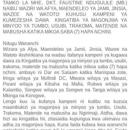
TAMKO LA MHE. DKT. FAUSTINE NDUGULILE (MB.)
NAIBU WAZIRI WA AFYA, MAENDELEO YA JAMII, JINSIA,
WAZEE NA WATOTO KUHUSU KAMPENI YA
KUMEZESHA DAWA KINGATIBA YA MAGONJWA YA
MINYOO YA TUMBO, USUBI, TRAKOMA, MATENDE NA
MABUSHA KATIKA MIKOA SABA (7) HAPA NCHINI.
Ndugu Wananchi
Wizara ya Afya, Maendeleo ya Jamii, Jinsia, Wazee na
Watoto ikishirikiana na wadau itafanya kampeni ya kugawa
dawa za Kingatiba ya magonjwa ya minyoo ya tumbo, usubi,
trakoma, matende na mabusha katika mikoa saba (7) hapa
nchini, ambayo ni Dar es Salaam katika Manispaa zote,
Iringa wilaya ya Mufindi DC, Mtwara wilaya ya Masasi,
Pwani wilaya ya Kibaha na Mafia, Rukwa wilaya ya
Kalambo, Songwe wilaya ya Songwe na Tanga wilaya ya
Mkinga na Korogwe.
Lengo kuu la kufanya kampeni ni kutibu na kuzuia
maambukizi ya magonjwa ya minyoo ya tumbo, Usubi,
Trakoma, Matende na mabusha au Ngirimaji. Aidha, dawa
hizi au kingatiba hii, zitasaidia kupungua kwa ulemavu na
adha za magonjwa haya. Kuna faida kubwa kwa wananchi