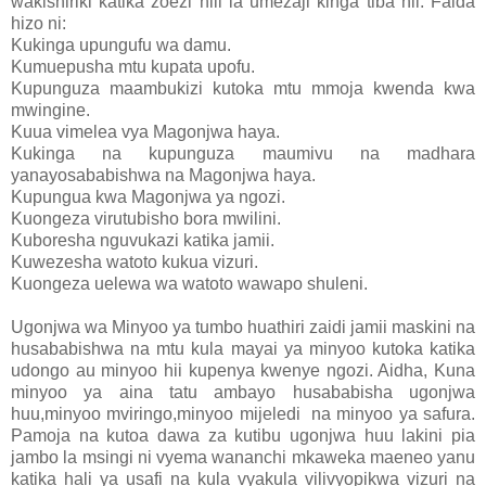
wakishiriki katika zoezi hili la umezaji kinga tiba hii. Faida
hizo ni:
Kukinga upungufu wa damu.
Kumuepusha mtu kupata upofu.
Kupunguza maambukizi kutoka mtu mmoja kwenda kwa
mwingine.
Kuua vimelea vya Magonjwa haya.
Kukinga na kupunguza maumivu na madhara
yanayosababishwa na Magonjwa haya.
Kupungua kwa Magonjwa ya ngozi.
Kuongeza virutubisho bora mwilini.
Kuboresha nguvukazi katika jamii.
Kuwezesha watoto kukua vizuri.
Kuongeza uelewa wa watoto wawapo shuleni.
Ugonjwa wa Minyoo ya tumbo huathiri zaidi jamii maskini na
husababishwa na mtu kula mayai ya minyoo kutoka katika
udongo au minyoo hii kupenya kwenye ngozi. Aidha, Kuna
minyoo ya aina tatu ambayo husababisha ugonjwa
huu,minyoo mviringo,minyoo mijeledi na minyoo ya safura.
Pamoja na kutoa dawa za kutibu ugonjwa huu lakini pia
jambo la msingi ni vyema wananchi mkaweka maeneo yanu
katika hali ya usafi na kula vyakula vilivyopikwa vizuri na