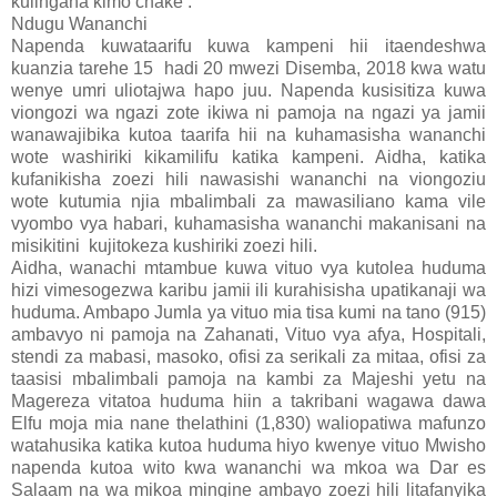
kulingana kimo chake .
Ndugu Wananchi
Napenda kuwataarifu kuwa kampeni hii itaendeshwa
kuanzia tarehe 15 hadi 20 mwezi Disemba, 2018 kwa watu
wenye umri uliotajwa hapo juu. Napenda kusisitiza kuwa
viongozi wa ngazi zote ikiwa ni pamoja na ngazi ya jamii
wanawajibika kutoa taarifa hii na kuhamasisha wananchi
wote washiriki kikamilifu katika kampeni. Aidha, katika
kufanikisha zoezi hili nawasishi wananchi na viongoziu
wote kutumia njia mbalimbali za mawasiliano kama vile
vyombo vya habari, kuhamasisha wananchi makanisani na
misikitini kujitokeza kushiriki zoezi hili.
Aidha, wanachi mtambue kuwa vituo vya kutolea huduma
hizi vimesogezwa karibu jamii ili kurahisisha upatikanaji wa
huduma. Ambapo Jumla ya vituo mia tisa kumi na tano (915)
ambavyo ni pamoja na Zahanati, Vituo vya afya, Hospitali,
stendi za mabasi, masoko, ofisi za serikali za mitaa, ofisi za
taasisi mbalimbali pamoja na kambi za Majeshi yetu na
Magereza vitatoa huduma hiin a takribani wagawa dawa
Elfu moja mia nane thelathini (1,830) waliopatiwa mafunzo
watahusika katika kutoa huduma hiyo kwenye vituo Mwisho
napenda kutoa wito kwa wananchi wa mkoa wa Dar es
Salaam na wa mikoa mingine ambayo zoezi hili litafanyika