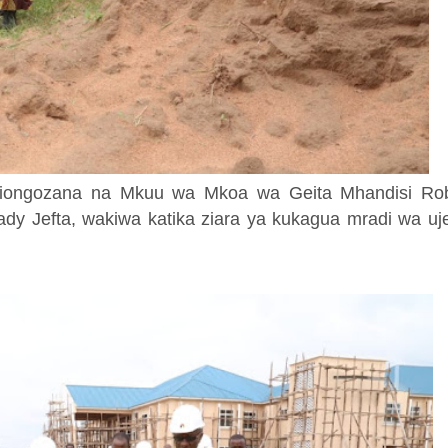
iongozana na Mkuu wa Mkoa wa Geita Mhandisi Rob
dy Jefta, wakiwa katika ziara ya kukagua mradi wa uj