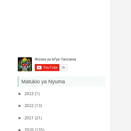
Matukio ya Nyuma
2023
(1)
►
2022
(13)
►
2021
(21)
►
2020
(135)
►