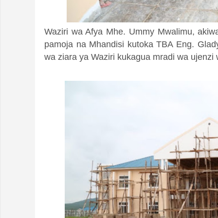
Waziri wa Afya Mhe. Ummy Mwalimu, akiwa
pamoja na Mhandisi kutoka TBA Eng. Glady
wa ziara ya Waziri kukagua mradi wa ujenzi