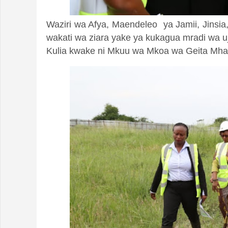
Waziri wa Afya, Maendeleo ya Jamii, Jins
wakati wa ziara yake ya kukagua mradi wa uj
Kulia kwake ni Mkuu wa Mkoa wa Geita Mhan