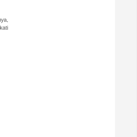
uya,
kati