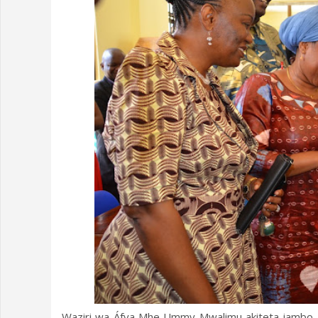
Waziri wa Áfya Mhe Ummy Mwalimu akiteta jambo ju