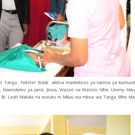
 Tanga Felister Bulali akitoa maelekezo ya namna ya kumuud
ya, Maendeleo ya Jamii, Jinsia, Wazee na Watoto Mhe. Ummy Mw
o Bi. Leah Makala na watatu ni Mkuu wa mkoa wa Tanga Mhe Ma