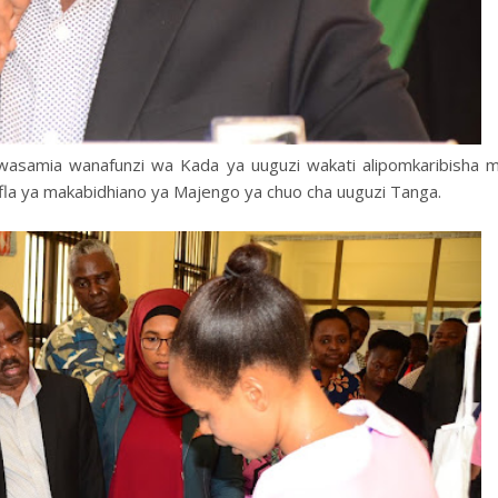
asamia wanafunzi wa Kada ya uuguzi wakati alipomkaribisha 
la ya makabidhiano ya Majengo ya chuo cha uuguzi Tanga.