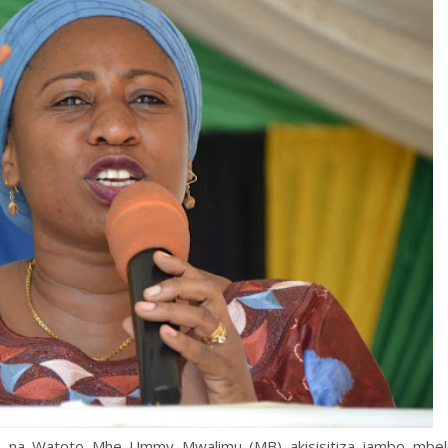
zee na Watoto Mhe Ummy Mwalimu (MB) akisisitiza jambo mbel