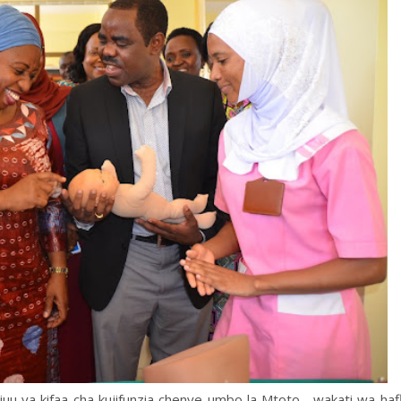
u ya kifaa cha kujifunzia chenye umbo la Mtoto, wakati wa haf