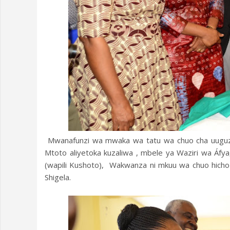
Mwanafunzi wa mwaka wa tatu wa chuo cha uuguzi
Mtoto aliyetoka kuzaliwa , mbele ya Waziri wa Áf
(wapili Kushoto), Wakwanza ni mkuu wa chuo hich
Shigela.