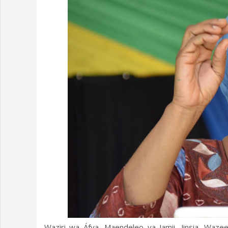
Waziri wa Áfya, Maendeleo ya Jamii, Jinsia, Wa