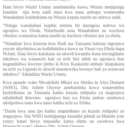
Hata hivyo Waziri Ummy amebainisha kuwa, Wizara imejipanga
kutafuta
njia bora zaidi mara kwa mara ambapo wameomba
Wanahabari kushirikiana na Wizara kupata taarifa na uelewa zaidi.
“Ndugu wanahabari kupitia semina hii itaongeza uelewa wa
ugonjwa wa Ebola. Nimefurahi sana Wanahabari na wachora
vibonzo wameanza kutoa taarifa na kuchora vibonzo juu ya ebola.
“Nimalizie kwa kusema tena Hadi saa Tanzania hakuna mgonjwa
yeyote aliyehisiwa au kuthibitishwa kuwa na Virusi vya Ebola hapa
Nchini. Hata hivyo kutokana na ukweli kwamba kuna mwingiliano
mkubwa wa wananchi kati ya nchi hizi mbili na ugonjwa huu
kugunduliwa kwenye jimbo la Kivu Kaskazini ambalo linapakana
na nchi ya Uganda ni ukweli unaotuweka kwenye hali ya wasiwasi
mkubwa” Alimalizia Waziri Ummy.
Kwa upande wake Mwakilishi Mkazi wa Shirika la Afya Duniani
(WHO), Dkt. Adiele Onyeze amebainisha kuwa wataendelea
kushirikiana na Tanzania katika kuzuia milipuko ya magonjwa
mbalimbali ikiwemo
ugonjwa huo wa Ebola ambao umekuwa
ukiripotiwa mara kwa mara katika nchi za Afrika.
“Dunia kwa sasa ipo katika mapambano ya kuzuia milipuko ya
magonjwa. Sisi WHO tumejipanga kusaidia juhudi za Mataifa yote
yenye hatari hivyo tutasaidia kutoa elimu na uwelewa kwa
Wananchi wote” alieleza Dkt. Adiele Onyeze.