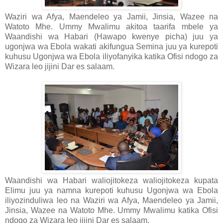
Waziri wa Afya, Maendeleo ya Jamii, Jinsia, Wazee na
Watoto Mhe. Ummy Mwalimu akitoa taarifa mbele ya
Waandishi wa Habari (Hawapo kwenye picha) juu ya
ugonjwa wa Ebola wakati akifungua Semina juu ya kurepoti
kuhusu Ugonjwa wa Ebola iliyofanyika katika Ofisi ndogo za
Wizara leo jijini Dar es salaam.
Waandishi wa Habari waliojitokeza waliojitokeza kupata
Elimu juu ya namna kurepoti kuhusu Ugonjwa wa Ebola
iliyozinduliwa leo na Waziri wa Afya, Maendeleo ya Jamii,
Jinsia, Wazee na Watoto Mhe. Ummy Mwalimu katika Ofisi
ndogo za Wizara leo jijini Dar es salaam.