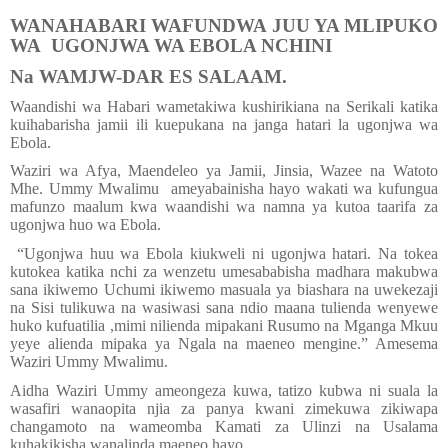
WANAHABARI WAFUNDWA JUU YA MLIPUKO
WA
UGONJWA WA EBOLA NCHINI
Na WAMJW-DAR ES SALAAM.
Waandishi wa Habari wametakiwa kushirikiana na Serikali katika
kuihabarisha jamii ili kuepukana na janga hatari la ugonjwa wa
Ebola.
Waziri wa Afya, Maendeleo ya Jamii, Jinsia, Wazee na Watoto
Mhe. Ummy Mwalimu
ameyabainisha hayo wakati wa kufungua
mafunzo maalum kwa waandishi wa namna ya kutoa taarifa za
ugonjwa huo wa Ebola.
“Ugonjwa huu wa Ebola kiukweli ni ugonjwa hatari. Na tokea
kutokea katika nchi za wenzetu umesababisha madhara makubwa
sana ikiwemo Uchumi ikiwemo masuala ya biashara na uwekezaji
na Sisi tulikuwa na wasiwasi sana ndio maana tulienda wenyewe
huko kufuatilia ,mimi nilienda mipakani Rusumo na Mganga Mkuu
yeye alienda mipaka ya Ngala na maeneo mengine.” Amesema
Waziri Ummy Mwalimu.
Aidha Waziri Ummy ameongeza kuwa, tatizo kubwa ni suala la
wasafiri wanaopita njia za panya kwani zimekuwa zikiwapa
changamoto na wameomba Kamati za Ulinzi na Usalama
kuhakikisha wanalinda maeneo hayo.