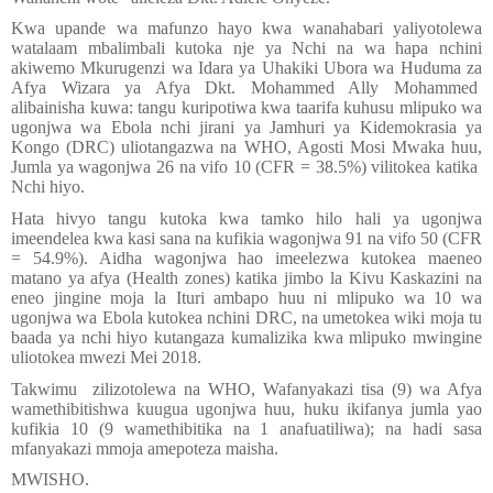
Kwa upande wa mafunzo hayo kwa wanahabari yaliyotolewa
watalaam mbalimbali kutoka nje ya Nchi na wa hapa nchini
akiwemo Mkurugenzi wa Idara ya Uhakiki Ubora wa Huduma za
Afya Wizara ya Afya Dkt. Mohammed Ally Mohammed
alibainisha kuwa: tangu kuripotiwa kwa taarifa kuhusu mlipuko wa
ugonjwa wa Ebola nchi jirani ya Jamhuri ya Kidemokrasia ya
Kongo (DRC) uliotangazwa na WHO, Agosti Mosi Mwaka huu,
Jumla ya wagonjwa 26 na vifo 10 (CFR = 38.5%) vilitokea katika
Nchi hiyo.
Hata hivyo tangu kutoka kwa tamko hilo hali ya ugonjwa
imeendelea kwa kasi sana na kufikia wagonjwa 91 na vifo 50 (CFR
= 54.9%). Aidha wagonjwa hao imeelezwa kutokea maeneo
matano ya afya (Health zones) katika jimbo la Kivu Kaskazini na
eneo jingine moja la Ituri ambapo huu ni mlipuko wa 10 wa
ugonjwa wa Ebola kutokea nchini DRC, na umetokea wiki moja tu
baada ya nchi hiyo kutangaza kumalizika kwa mlipuko mwingine
uliotokea mwezi Mei 2018.
Takwimu
zilizotolewa na WHO, Wafanyakazi tisa (9) wa Afya
wamethibitishwa kuugua ugonjwa huu, huku ikifanya jumla yao
kufikia 10 (9 wamethibitika na 1 anafuatiliwa); na hadi sasa
mfanyakazi mmoja amepoteza maisha.
MWISHO.