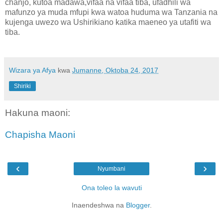
chanjo, kutoa madawa,vifaa na vifaa tiba, ufadhili wa
mafunzo ya muda mfupi kwa watoa huduma wa Tanzania na
kujenga uwezo wa Ushirikiano katika maeneo ya utafiti wa
tiba.
Wizara ya Afya
kwa
Jumanne, Oktoba 24, 2017
Shiriki
Hakuna maoni:
Chapisha Maoni
‹
›
Nyumbani
Ona toleo la wavuti
Inaendeshwa na
Blogger
.