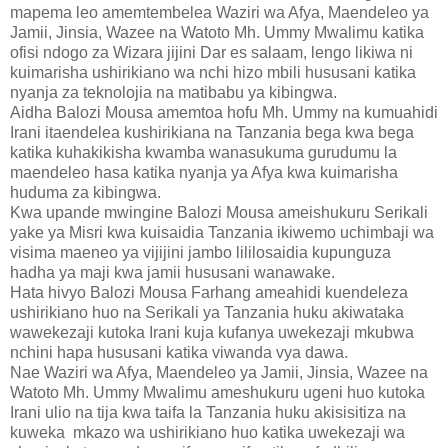
mapema leo amemtembelea Waziri wa Afya, Maendeleo ya
Jamii, Jinsia, Wazee na Watoto Mh. Ummy Mwalimu katika
ofisi ndogo za Wizara jijini Dar es salaam, lengo likiwa ni
kuimarisha ushirikiano wa nchi hizo mbili hususani katika
nyanja za teknolojia na matibabu ya kibingwa.
Aidha Balozi Mousa amemtoa hofu Mh. Ummy na kumuahidi
Irani itaendelea kushirikiana na Tanzania bega kwa bega
katika kuhakikisha kwamba wanasukuma gurudumu la
maendeleo hasa katika nyanja ya Afya kwa kuimarisha
huduma za kibingwa.
Kwa upande mwingine Balozi Mousa ameishukuru Serikali
yake ya Misri kwa kuisaidia Tanzania ikiwemo uchimbaji wa
visima maeneo ya vijijini jambo lililosaidia kupunguza
hadha ya maji kwa jamii hususani wanawake.
Hata hivyo Balozi Mousa Farhang ameahidi kuendeleza
ushirikiano huo na Serikali ya Tanzania huku akiwataka
wawekezaji kutoka Irani kuja kufanya uwekezaji mkubwa
nchini hapa hususani katika viwanda vya dawa.
Nae Waziri wa Afya, Maendeleo ya Jamii, Jinsia, Wazee na
Watoto Mh. Ummy Mwalimu ameshukuru ugeni huo kutoka
Irani ulio na tija kwa taifa la Tanzania huku akisisitiza na
kuweka mkazo wa ushirikiano huo katika uwekezaji wa