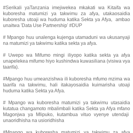
#Serikali yaTanzania imejiwekea mkakati wa Kitaifa wa
kuboresha matumizi ya takwimu za afya, utakaosaidia
kuboresha utoaji wa huduma katika Sekta ya Afya, ambao
unaitwa 'Data Use Partnership' #DUP
# Mpango huu unalenga kujenga utamaduni wa ukusanyaji
na matumizi ya takwimu katika sekta ya afya.
# Uwepo wa Mifumo mingi iliyopo katika sekta ya afya
unapelekea mifumo hiyo kushindwa kuwasiliana (visiwa vya
taarifa).
#Mpango huu umeanzishwa ili kuboresha mfumo mzima wa
taarifa na takwimu, hali itakayosaidia kuimarisha utoaji
huduma katika Sekta ya Afya.
# Mpango wa kuboresha matumizi ya takwimu utasaidia
kutatua changamoto mbalimbali katika Sekta ya Afya mfano
Magonjwa ya Mlipuko, kutambua vituo vyenye utendaji
unaoridhisha na usioridhisha
#Mpango wa kuboresha matumizi ya takwimu za afya