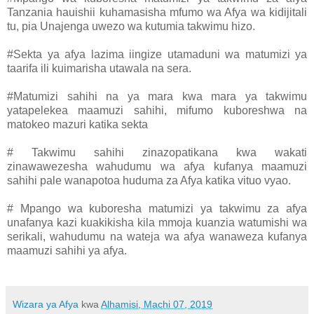
Tanzania hauishii kuhamasisha mfumo wa Afya wa kidijitali
tu, pia Unajenga uwezo wa kutumia takwimu hizo.
#Sekta ya afya lazima iingize utamaduni wa matumizi ya
taarifa ili kuimarisha utawala na sera.
#Matumizi sahihi na ya mara kwa mara ya takwimu
yatapelekea maamuzi sahihi, mifumo kuboreshwa na
matokeo mazuri katika sekta
# Takwimu sahihi zinazopatikana kwa wakati
zinawawezesha wahudumu wa afya kufanya maamuzi
sahihi pale wanapotoa huduma za Afya katika vituo vyao.
# Mpango wa kuboresha matumizi ya takwimu za afya
unafanya kazi kuakikisha kila mmoja kuanzia watumishi wa
serikali, wahudumu na wateja wa afya wanaweza kufanya
maamuzi sahihi ya afya.
Wizara ya Afya
kwa
Alhamisi, Machi 07, 2019