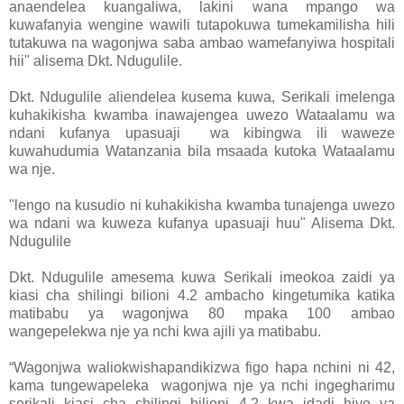
anaendelea kuangaliwa, lakini wana mpango wa
kuwafanyia wengine wawili tutapokuwa tumekamilisha hili
tutakuwa na wagonjwa saba ambao wamefanyiwa hospitali
hii" alisema Dkt. Ndugulile.
Dkt. Ndugulile aliendelea kusema kuwa, Serikali imelenga
kuhakikisha kwamba inawajengea uwezo Wataalamu wa
ndani kufanya upasuaji wa kibingwa ili waweze
kuwahudumia Watanzania bila msaada kutoka Wataalamu
wa nje.
"lengo na kusudio ni kuhakikisha kwamba tunajenga uwezo
wa ndani wa kuweza kufanya upasuaji huu" Alisema Dkt.
Ndugulile
Dkt. Ndugulile amesema kuwa Serikali imeokoa zaidi ya
kiasi cha shilingi bilioni 4.2 ambacho kingetumika katika
matibabu ya wagonjwa 80 mpaka 100 ambao
wangepelekwa nje ya nchi kwa ajili ya matibabu.
“Wagonjwa waliokwishapandikizwa figo hapa nchini ni 42,
kama tungewapeleka wagonjwa nje ya nchi ingegharimu
serikali kiasi cha shilingi bilioni 4.2 kwa idadi hiyo ya