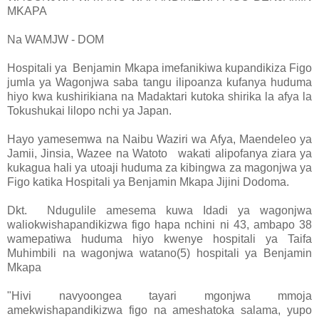
MKAPA
Na WAMJW - DOM
Hospitali ya Benjamin Mkapa imefanikiwa kupandikiza Figo
jumla ya Wagonjwa saba tangu ilipoanza kufanya huduma
hiyo kwa kushirikiana na Madaktari kutoka shirika la afya la
Tokushukai lilopo nchi ya Japan.
Hayo yamesemwa na Naibu Waziri wa Afya, Maendeleo ya
Jamii, Jinsia, Wazee na Watoto wakati alipofanya ziara ya
kukagua hali ya utoaji huduma za kibingwa za magonjwa ya
Figo katika Hospitali ya Benjamin Mkapa Jijini Dodoma.
Dkt. Ndugulile amesema kuwa Idadi ya wagonjwa
waliokwishapandikizwa figo hapa nchini ni 43, ambapo 38
wamepatiwa huduma hiyo kwenye hospitali ya Taifa
Muhimbili na wagonjwa watano(5) hospitali ya Benjamin
Mkapa
"Hivi navyoongea tayari mgonjwa mmoja
amekwishapandikizwa figo na ameshatoka salama, yupo