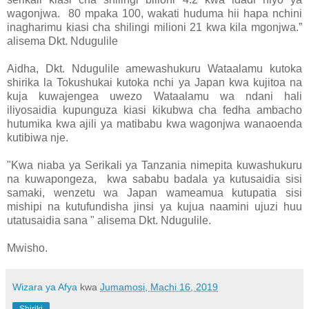
wagonjwa. 80 mpaka 100, wakati huduma hii hapa nchini
inagharimu kiasi cha shilingi milioni 21 kwa kila mgonjwa.”
alisema Dkt. Ndugulile
Aidha, Dkt. Ndugulile amewashukuru Wataalamu kutoka
shirika la Tokushukai kutoka nchi ya Japan kwa kujitoa na
kuja kuwajengea uwezo Wataalamu wa ndani hali
iliyosaidia kupunguza kiasi kikubwa cha fedha ambacho
hutumika kwa ajili ya matibabu kwa wagonjwa wanaoenda
kutibiwa nje.
"Kwa niaba ya Serikali ya Tanzania nimepita kuwashukuru
na kuwapongeza, kwa sababu badala ya kutusaidia sisi
samaki, wenzetu wa Japan wameamua kutupatia sisi
mishipi na kutufundisha jinsi ya kujua naamini ujuzi huu
utatusaidia sana " alisema Dkt. Ndugulile.
Mwisho.
Wizara ya Afya
kwa
Jumamosi, Machi 16, 2019