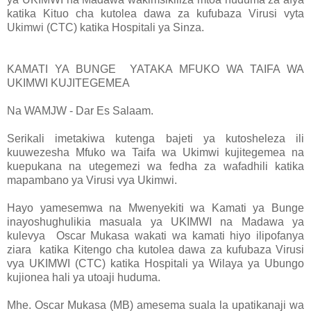
katika Kituo cha kutolea dawa za kufubaza Virusi vyta
Ukimwi (CTC) katika Hospitali ya Sinza.
KAMATI YA BUNGE YATAKA MFUKO WA TAIFA WA
UKIMWI KUJITEGEMEA
Na WAMJW - Dar Es Salaam.
Serikali imetakiwa kutenga bajeti ya kutosheleza ili
kuuwezesha Mfuko wa Taifa wa Ukimwi kujitegemea na
kuepukana na utegemezi wa fedha za wafadhili katika
mapambano ya Virusi vya Ukimwi.
Hayo yamesemwa na Mwenyekiti wa Kamati ya Bunge
inayoshughulikia masuala ya UKIMWI na Madawa ya
kulevya Oscar Mukasa wakati wa kamati hiyo ilipofanya
ziara katika Kitengo cha kutolea dawa za kufubaza Virusi
vya UKIMWI (CTC) katika Hospitali ya Wilaya ya Ubungo
kujionea hali ya utoaji huduma.
Mhe. Oscar Mukasa (MB) amesema suala la upatikanaji wa