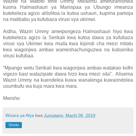
Wazee na Watoto Mhe Ummy Mwalimu amefurahishwa
kuona Halmashauri ya Manispaa ya Ubungo imeanza
kutekeleza agizo alilolitoa la kutoa ushauri, kupima pamoja
na matibabu ya kufubaza virusi vya ukimwi.
Aidha, Waziri Ummy ameipongeza Halmashauri hiyo kwa
kutekeleza agizo la Serikali kwa kutoa dawa za kufubaza
virusi vya Ukimwi kwa muda kwa kipindi cha miezi mitatu
kwa wagonjwa ambao wameshachunguzwa na kubainika
virusi kufubaa.
“Mpango wetu Serikali kwa wagonjwa ambao watakao kidhi
vigezo basi watazipate dawa hizo kwa miezi sita”. Alisema
Waziri Ummy na kuendelea kuwa wanalenga kuwaondolea
usumbufu wa kuja mara kwa mara.
Mwisho
Wizara ya Afya
kwa
Jumatano, Machi 06, 2019
Shiriki