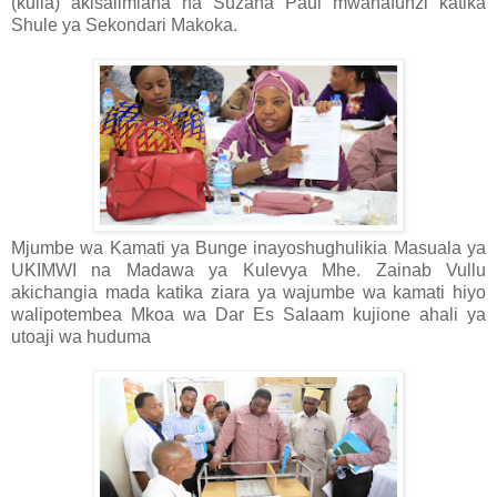
(kulia) akisalimiana na Suzana Paul mwanafunzi katika
Shule ya Sekondari Makoka.
Mjumbe wa Kamati ya Bunge inayoshughulikia Masuala ya
UKIMWI na Madawa ya Kulevya Mhe. Zainab Vullu
akichangia mada katika ziara ya wajumbe wa kamati hiyo
walipotembea Mkoa wa Dar Es Salaam kujione ahali ya
utoaji wa huduma