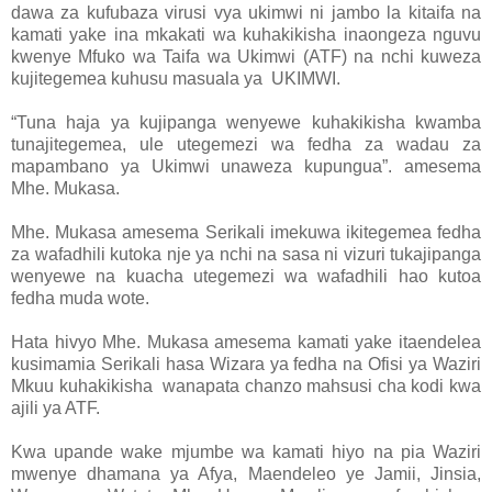
dawa za kufubaza virusi vya ukimwi ni jambo la kitaifa na
kamati yake ina mkakati wa kuhakikisha inaongeza nguvu
kwenye Mfuko wa Taifa wa Ukimwi (ATF) na nchi kuweza
kujitegemea kuhusu masuala ya UKIMWI.
“Tuna haja ya kujipanga wenyewe kuhakikisha kwamba
tunajitegemea, ule utegemezi wa fedha za wadau za
mapambano ya Ukimwi unaweza kupungua”. amesema
Mhe. Mukasa.
Mhe. Mukasa amesema Serikali imekuwa ikitegemea fedha
za wafadhili kutoka nje ya nchi na sasa ni vizuri tukajipanga
wenyewe na kuacha utegemezi wa wafadhili hao kutoa
fedha muda wote.
Hata hivyo Mhe. Mukasa amesema kamati yake itaendelea
kusimamia Serikali hasa Wizara ya fedha na Ofisi ya Waziri
Mkuu kuhakikisha wanapata chanzo mahsusi cha kodi kwa
ajili ya ATF.
Kwa upande wake mjumbe wa kamati hiyo na pia Waziri
mwenye dhamana ya Afya, Maendeleo ye Jamii, Jinsia,