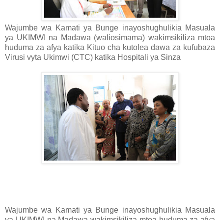
Wajumbe wa Kamati ya Bunge inayoshughulikia Masuala
ya UKIMWI na Madawa (waliosimama) wakimsikiliza mtoa
huduma za afya katika Kituo cha kutolea dawa za kufubaza
Virusi vyta Ukimwi (CTC) katika Hospitali ya Sinza
Wajumbe wa Kamati ya Bunge inayoshughulikia Masuala
ya UKIMWI na Madawa wakimsikiliza mtoa huduma za afya