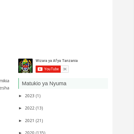
mikia
Matukio ya Nyuma
resha
2023
(1)
►
2022
(13)
►
2021
(21)
►
2020
(135)
►