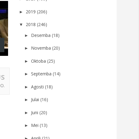
2019
(206)
►
2018
(246)
▼
Desemba
(18)
►
Novemba
(20)
►
Oktoba
(25)
►
Septemba
(14)
►
US
O.
Agosti
(18)
►
Julai
(16)
►
Juni
(20)
►
Mei
(13)
►
Aprili
(21)
►