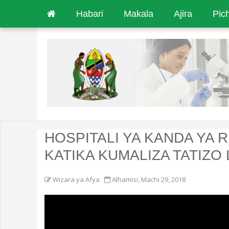
Habari
Makala
Ajira
Pic
HOSPITALI YA KANDA YA 
KATIKA KUMALIZA TATIZO 
Wizara ya Afya
Alhamisi, Machi 29, 2018