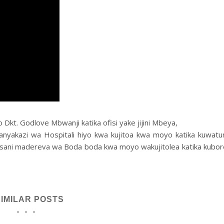
kt. Godlove Mbwanji katika ofisi yake jijini Mbeya,
nyakazi wa Hospitali hiyo kwa kujitoa kwa moyo katika kuwatu
usani madereva wa Boda boda kwa moyo wakujitolea katika kubo
SIMILAR POSTS