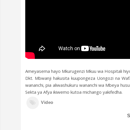
Ameyasema hayo Mkurugenzi Mkuu wa Hospitali hiyo D
Dkt. Mbwanji hakusita kuupongeza Uongozi na Wafa
wananchi, pia aliwashukuru wananchi wa Mbeya hus
Sekta ya Afya ikiwemo kutoa michango yakifedha.
Video