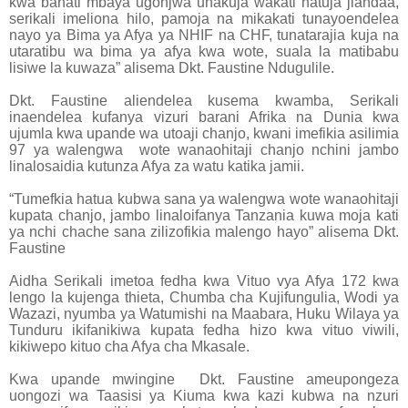
kwa bahati mbaya ugonjwa unakuja wakati hatuja jiandaa,
serikali imeliona hilo, pamoja na mikakati tunayoendelea
nayo ya Bima ya Afya ya NHIF na CHF, tunatarajia kuja na
utaratibu wa bima ya afya kwa wote, suala la matibabu
lisiwe la kuwaza” alisema Dkt. Faustine Ndugulile.
Dkt. Faustine aliendelea kusema kwamba, Serikali
inaendelea kufanya vizuri barani Afrika na Dunia kwa
ujumla kwa upande wa utoaji chanjo, kwani imefikia asilimia
97 ya walengwa
wote wanaohitaji chanjo nchini jambo
linalosaidia kutunza Afya za watu katika jamii.
“Tumefkia hatua kubwa sana ya walengwa wote wanaohitaji
kupata chanjo, jambo linaloifanya Tanzania kuwa moja kati
ya nchi chache sana zilizofikia malengo hayo” alisema Dkt.
Faustine
Aidha Serikali imetoa fedha kwa Vituo vya Afya 172 kwa
lengo la kujenga thieta, Chumba cha Kujifungulia, Wodi ya
Wazazi, nyumba ya Watumishi na Maabara, Huku Wilaya ya
Tunduru ikifanikiwa kupata fedha hizo kwa vituo viwili,
kikiwepo kituo cha Afya cha Mkasale.
Kwa upande mwingine
Dkt. Faustine ameupongeza
uongozi wa Taasisi ya Kiuma kwa kazi kubwa na nzuri