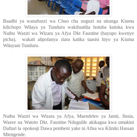
Baadhi ya wanafunzi wa Chuo cha uuguzi na ukunga Kiuma
kilichopo Wilaya ya Tunduru wakifuatilia hotuba kutoka kwa
Naibu Waziri wa Wizara ya Afya Dkt Faustine (hayupo kwenye
picha), wakati alipofanya ziara katika taasisi hiyo ya Kiuma
Wilayani Tunduru.
Naibu Waziri wa Wizara ya Afya, Maendeleo ya Jamii, Jinsia,
Wazee na Watoto Dkt. Faustine Ndugulile akikagua kwa umakini
Daftari la opokeaji Dawa pembeni yake ni Afisa wa Kliniki Hassan
Miengende.