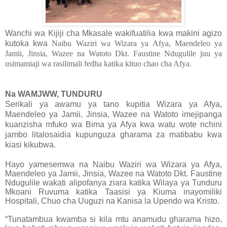
Wanchi wa Kijiji cha Mkasale wakifuatilia kwa makini agizo
kutoka kwa
Naibu Waziri wa Wizara ya Afya, Maendeleo ya
Jamii, Jinsia, Wazee na Watoto Dkt. Faustine Ndugulile juu ya
usimamiaji wa rasilimali fedha katika kituo chao cha Afya.
Na WAMJWW, TUNDURU
Serikali ya awamu ya tano kupitia Wizara ya Afya,
Maendeleo ya Jamii, Jinsia, Wazee na Watoto imejipanga
kuanzisha mfuko wa Bima ya Afya kwa watu wote nchini
jambo litalosaidia kupunguza gharama za matibabu kwa
kiasi kikubwa.
Hayo yamesemwa na Naibu Waziri wa Wizara ya Afya,
Maendeleo ya Jamii, Jinsia, Wazee na Watoto Dkt. Faustine
Ndugulile wakati alipofanya ziara
katika Wilaya ya Tunduru
Mkoani Ruvuma katika Taasisi ya Kiuma inayomiliki
Hospitali, Chuo cha Uuguzi na Kanisa la Upendo wa Kristo.
“Tunatambua kwamba si kila mtu anamudu gharama hizo,