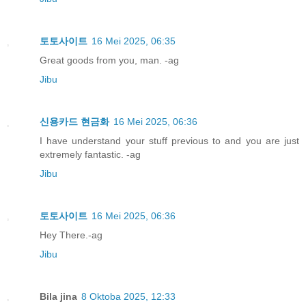
토토사이트
16 Mei 2025, 06:35
Great goods from you, man. -ag
Jibu
신용카드 현금화
16 Mei 2025, 06:36
I have understand your stuff previous to and you are just
extremely fantastic. -ag
Jibu
토토사이트
16 Mei 2025, 06:36
Hey There.-ag
Jibu
Bila jina
8 Oktoba 2025, 12:33