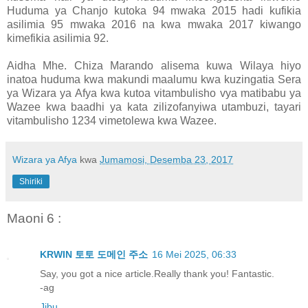
Huduma ya Chanjo kutoka 94 mwaka 2015 hadi kufikia
asilimia 95 mwaka 2016 na kwa mwaka 2017 kiwango
kimefikia asilimia 92.
Aidha Mhe. Chiza Marando alisema kuwa Wilaya hiyo
inatoa huduma kwa makundi maalumu kwa kuzingatia Sera
ya Wizara ya Afya kwa kutoa vitambulisho vya matibabu ya
Wazee kwa baadhi ya kata zilizofanyiwa utambuzi, tayari
vitambulisho 1234 vimetolewa kwa Wazee.
Wizara ya Afya
kwa
Jumamosi, Desemba 23, 2017
Shiriki
Maoni 6 :
KRWIN 토토 도메인 주소
16 Mei 2025, 06:33
Say, you got a nice article.Really thank you! Fantastic.
-ag
Jibu