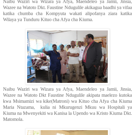
Naibu Waziri wa Wizara ya Afya, Maendeleo ya Jamii, Jinsia,
Wazee na Watoto Dkt. Faustine Ndugulile akikagua baadhi ya vifaa
katika chumba cha Kompyuta wakati alipofanya ziara katika
Wilaya ya Tunduru Kituo cha Afya cha Kiuma.
Naibu Waziri wa Wizara ya Afya, Maendeleo ya Jamii, Jinsia,
Wazee na Watoto Dkt Faustine Ndugulile akipata maelezo kutoka
kwa Msimamizi wa kike(Matroni) wa Kituo cha Afya cha Kiuma
Maria Ntazama, kulia ni Mkurugenzi Mkuu wa Hospitali ya
Kiuma na Mwenyekiti wa Kanisa la Upendo wa Kristo Kiuma Dkt.
Matomola.