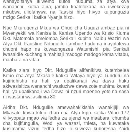
wanayoifanya ikiwemo kutoa huduma za afya kwa
wananchi, kutoa ajira, jambo linalotokana na uwekezaji
mkubwa uliofanywa na Taasisi hiyo hivyo kuipunguzia
mzigo Serikali katika Nyanja hizo.
Nae Mkurugenzi Mkuu wa Chuo cha Uuguzi ambae pia ni
Mwenyekiti wa Kanisa la Kanisa Upendo wa Kristo Kiuma
Dkt. Matomola ameiomba Serikali kupitia Naibu Waziri wa
Afya Dkt. Faustine Ndugulile itambue huduma inayotolewa
chuoni hapo na kuwaongezea Watumishi, pia Serikali
iwasaidie kuchangia mahitaji madogo madogo kama vitabu,
maabara na vifaa.
Katika ziara hiyo Dkt. Ndugulile alifanikiwa kutembelea
Kituo cha Afya Mkasale katika Wilaya hiyo ya Tunduru na
kujiridhisha na hali ya upatikanaji wa dawa huku
akiwasisitiza wananchi wasiuziwe dawa zote muhimu kwani
hali ya upatikanaji wa Dawa ni nzuri maeneo yote na sasa
ni wastani wa asilimia 80.
Aidha Dkt. Ndugulile amewahakikishia wanakijiji wa
Mkasale kuwa kituo chao cha Afya kipo katika Vituo 172
vilivyopata mgao wa fedha za ujenzi wa maabara, chumba
cha kujifungulia, Wodi ya wazazi, thieta, na kuwataka
kusimamia vizuri fedha hizo ili kuweza kuboresha Zaidi