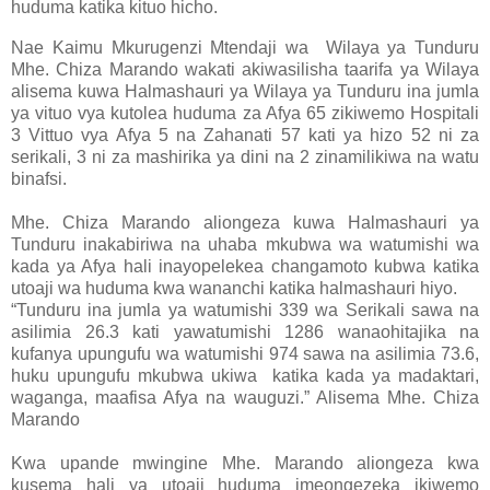
huduma katika kituo hicho.
Nae Kaimu Mkurugenzi Mtendaji wa
Wilaya ya Tunduru
Mhe. Chiza Marando wakati akiwasilisha taarifa ya Wilaya
alisema kuwa Halmashauri ya Wilaya ya Tunduru ina jumla
ya vituo vya kutolea huduma za Afya 65 zikiwemo Hospitali
3 Vittuo vya Afya 5 na Zahanati 57 kati ya hizo 52 ni za
serikali, 3 ni za mashirika ya dini na 2 zinamilikiwa na watu
binafsi.
Mhe. Chiza Marando aliongeza kuwa Halmashauri ya
Tunduru inakabiriwa na uhaba mkubwa wa watumishi wa
kada ya Afya hali inayopelekea changamoto kubwa katika
utoaji wa huduma kwa wananchi katika halmashauri hiyo.
“Tunduru ina jumla ya watumishi 339 wa Serikali sawa na
asilimia 26.3 kati yawatumishi 1286 wanaohitajika na
kufanya upungufu wa watumishi 974 sawa na asilimia 73.6,
huku upungufu mkubwa ukiwa
katika kada ya madaktari,
waganga, maafisa Afya na wauguzi.” Alisema Mhe. Chiza
Marando
Kwa upande mwingine Mhe. Marando aliongeza kwa
kusema hali ya utoaji huduma imeongezeka ikiwemo