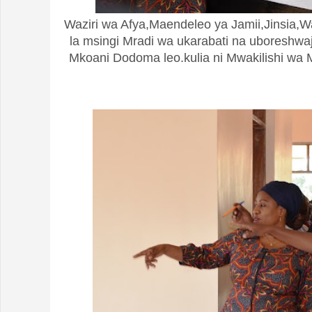
Waziri wa Afya,Maendeleo ya Jamii,Jinsia
la msingi Mradi wa ukarabati na uboreshwaj
Mkoani Dodoma leo.kulia ni Mwakilishi w