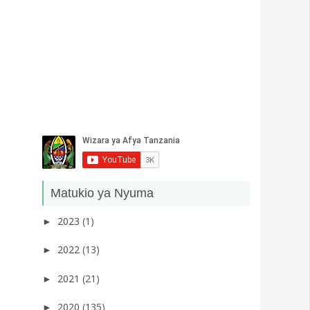
Matukio ya Nyuma
2023
(1)
►
2022
(13)
►
2021
(21)
►
2020
(135)
►