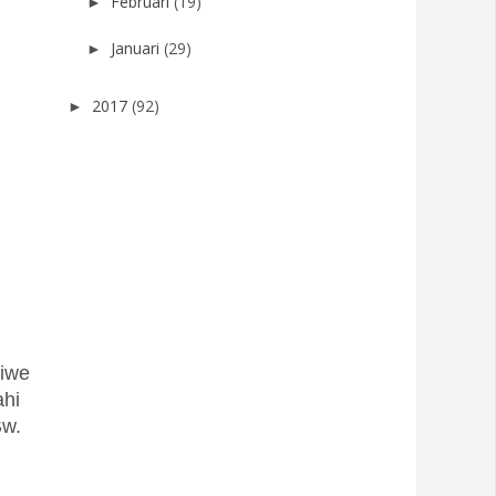
Februari
(19)
►
Januari
(29)
►
2017
(92)
►
jiwe
ahi
Bw.