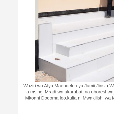
Waziri wa Afya,Maendeleo ya Jamii,Jinsia
la msingi Mradi wa ukarabati na uboreshwaj
Mkoani Dodoma leo.kulia ni Mwakilishi w