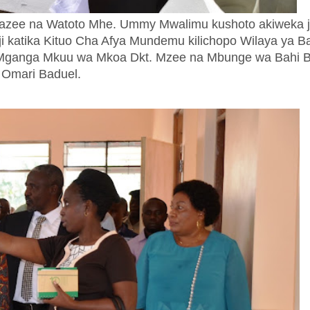
,Wazee na Watoto Mhe. Ummy Mwalimu kushoto akiweka 
i katika Kituo Cha Afya
Mundemu
kilichopo Wilaya ya B
a Mganga Mkuu wa Mkoa Dkt. Mzee na Mbunge wa Bahi 
Omari Baduel.