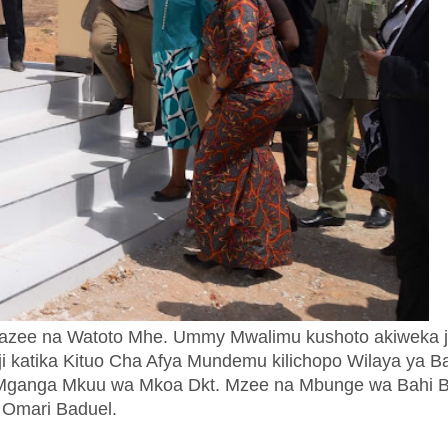
,Wazee na Watoto Mhe. Ummy Mwalimu kushoto akiweka 
i katika Kituo Cha Afya
Mundemu
kilichopo Wilaya ya B
a Mganga Mkuu wa Mkoa Dkt. Mzee na Mbunge wa Bahi 
Omari Baduel.