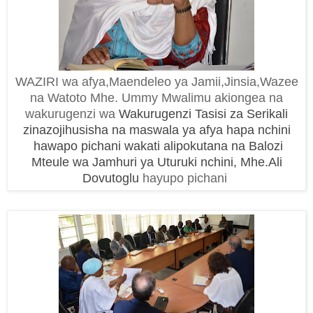
WAZIRI wa afya,Maendeleo ya Jamii,Jinsia,Wazee
na Watoto Mhe. Ummy Mwalimu akiongea na
wakurugenzi wa
Wakurugenzi Tasisi za Serikali
zinazojihusisha na maswala ya afya hapa nchini
hawapo pichani wakati alipokutana na Balozi
Mteule wa Jamhuri ya Uturuki nchini, Mhe.Ali
Dovutoglu
hayupo pichani