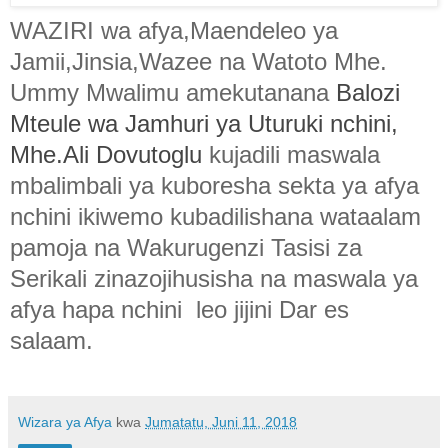
WAZIRI wa afya,Maendeleo ya
Jamii,Jinsia,Wazee na Watoto Mhe.
Ummy Mwalimu amekutanana
Balozi
Mteule wa Jamhuri ya Uturuki nchini,
Mhe.Ali Dovutoglu
kujadili maswala
mbalimbali ya kuboresha sekta ya afya
nchini ikiwemo kubadilishana wataalam
pamoja na Wakurugenzi Tasisi za
Serikali zinazojihusisha na maswala ya
afya hapa nchini leo jijini Dar es
salaam.
Wizara ya Afya
kwa
Jumatatu, Juni 11, 2018