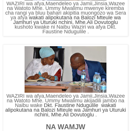
WAZIRI wa afya,Maendeleo ya Jamii,Jinsia,Wazee
na Watoto Mhe. Ummy Mwalimu mwenye kiremba
cha rangi ya bluu bahari akipitia muongozo wa Sera
ya afya
wakati alipokutana na Balozi Mteule wa
Jamhuri ya Uturuki nchini, Mhe.Ali Dovutoglu
kushoto kwake ni Naibu Waziri wa afya Dkt.
Faustine Ndugulile .
WAZIRI wa afya,Maendeleo ya Jamii,Jinsia,Wazee
na Watoto Mhe. Ummy Mwalimu akijadili jambo na
Naibu wake
Dkt. Faustine Ndugulile wakati
alipokutana na Balozi Mteule wa Jamhuri ya Uturuki
nchini, Mhe.Ali Dovutoglu
.
NA WAMJW