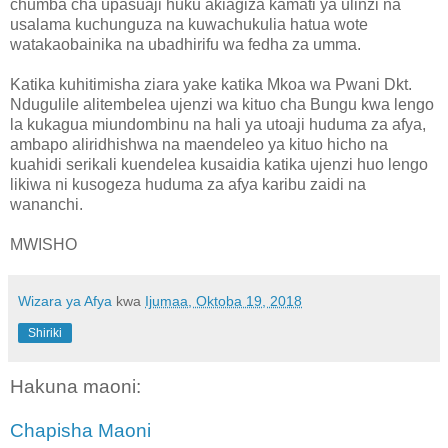
chumba cha upasuaji huku akiagiza kamati ya ulinzi na
usalama kuchunguza na kuwachukulia hatua wote
watakaobainika na ubadhirifu wa fedha za umma.
Katika kuhitimisha ziara yake katika Mkoa wa Pwani Dkt.
Ndugulile alitembelea ujenzi wa kituo cha Bungu kwa lengo
la kukagua miundombinu na hali ya utoaji huduma za afya,
ambapo aliridhishwa na maendeleo ya kituo hicho na
kuahidi serikali kuendelea kusaidia katika ujenzi huo lengo
likiwa ni kusogeza huduma za afya karibu zaidi na
wananchi.
MWISHO
Wizara ya Afya
kwa
Ijumaa, Oktoba 19, 2018
Shiriki
Hakuna maoni:
Chapisha Maoni