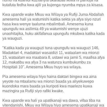
humo na kuahidi kuzifanyia ukarabati ikiwa ni pamoja na
kutafuta fedha kwa ajili ya kujenga nyumba mpya za kisasa.
Kwa upande wake Mkuu wa Wilaya ya Rufiji Juma Abdallah
amesema hali ya watumishi katika sekta ya afya siyo nzuri
hasa kwa wenye taaluma mbalimbali. Amesema kuna
upungufu wa asilimia 49 ya watumishi wenye ujuzi
unaohitajika, huku akifafanua upungufu mkubwa katika kada
ya wauguzi.
"Katika kada ya wauguzi tuna upungufu wa wauguzi 146,
Madaktari 4, madaktari wasaidizi 11, wataalam wa mionzi
15, wataalam wa maabara 8, ustawi wa jamii 5, maafisa afya
12, makatibu wa afya 3 na watunza kumbukumbu za
Hospitali 10". Amesema Mkuu huyo wa wilaya.
Pia amesema wilaya hiyo haina daktari bingwa wa aina
yeyote na mtaalamu wa mionzi baada ya aliyekuwepo
kuondoka mara baada ya kuripoti kwa maelezo kuwa
mazingira ya Rufiji siyo rafiki kwake.
Kwa upande wa hali ya upatikanaji wa dawa, vifaa tiba na
vitendanishi, Mkuu wa Wilaya hiyo amesema upatikanaji wa