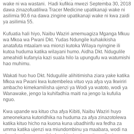
wake ni wa wastani. Hadi kufikia mwezi Septemba 30, 2018
dawa zinazofuatiliwa Tracer Medicine upatikanaji wake ni
asilimia 90.6 na dawa zingine upatikanaji wake ni kwa zaidi
ya asilimia 55.
Kufuatia hali hiyo, Naibu Waziri amemuagiza Mganga Mkuu
wa Mkoa wa Pwani Dkt. Yudas Ndungile kuhakikisha
anatafuta mtaalam wa mionzi kutoka Wilaya nyingine ili
kutoa huduma katika wilayani humo. Aidha Dkt. Ndugulile
ameahidi kufanyia kazi suala hilo la upungufu wa watumishi
hao muhimu.
Wakati huo huo Dkt. Ndugulile alihitimisha ziara yake katika
Mkoa wa Pwani kwa kutembelea vituo vya afya vya Ikwiriri
ambacho kimekamilisha ujenzi ya Wodi ya watoto, wodi ya
Wanawake, jengo la kuhifadhia maiti na jengo la kufulia
nguo.
Kwa upande wa kituo cha afya Kibiti, Naibu Waziri huyo
ameonekana kutoridhika na huduma za afya zinazotolewa
katika kituo hicho na kuona kuna ubadhirifu wa fedha za
umma katika ujenzi wa miundombinu ya maabara, wodi na