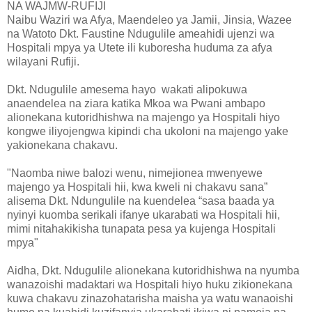
NA WAJMW-RUFIJI
Naibu Waziri wa Afya, Maendeleo ya Jamii, Jinsia, Wazee
na Watoto Dkt. Faustine Ndugulile ameahidi ujenzi wa
Hospitali mpya ya Utete ili kuboresha huduma za afya
wilayani Rufiji.
Dkt. Ndugulile amesema hayo wakati alipokuwa
anaendelea na ziara katika Mkoa wa Pwani ambapo
alionekana kutoridhishwa na majengo ya Hospitali hiyo
kongwe iliyojengwa kipindi cha ukoloni na majengo yake
yakionekana chakavu.
"Naomba niwe balozi wenu, nimejionea mwenyewe
majengo ya Hospitali hii, kwa kweli ni chakavu sana”
alisema Dkt. Ndungulile na kuendelea “sasa baada ya
nyinyi kuomba serikali ifanye ukarabati wa Hospitali hii,
mimi nitahakikisha tunapata pesa ya kujenga Hospitali
mpya"
Aidha, Dkt. Ndugulile alionekana kutoridhishwa na nyumba
wanazoishi madaktari wa Hospitali hiyo huku zikionekana
kuwa chakavu zinazohatarisha maisha ya watu wanaoishi