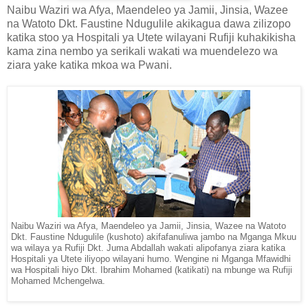
Naibu Waziri wa Afya, Maendeleo ya Jamii, Jinsia, Wazee
na Watoto Dkt. Faustine Ndugulile akikagua dawa zilizopo
katika stoo ya Hospitali ya Utete wilayani Rufiji kuhakikisha
kama zina nembo ya serikali wakati wa muendelezo wa
ziara yake katika mkoa wa Pwani.
Naibu Waziri wa Afya, Maendeleo ya Jamii, Jinsia, Wazee na Watoto
Dkt. Faustine Ndugulile (kushoto) akifafanuliwa jambo na Mganga Mkuu
wa wilaya ya Rufiji Dkt. Juma Abdallah wakati alipofanya ziara katika
Hospitali ya Utete iliyopo wilayani humo. Wengine ni Mganga Mfawidhi
wa Hospitali hiyo Dkt. Ibrahim Mohamed (katikati) na mbunge wa Rufiji
Mohamed Mchengelwa.