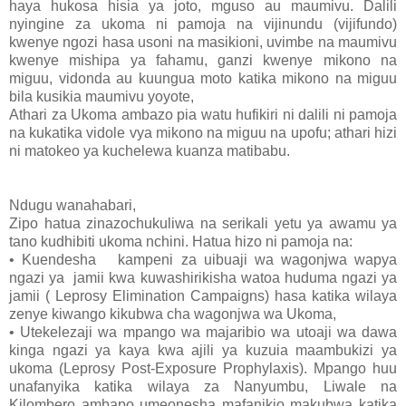
haya hukosa hisia ya joto, mguso au maumivu. Dalili
nyingine za ukoma ni pamoja na vijinundu (vijifundo)
kwenye ngozi hasa usoni na masikioni, uvimbe na maumivu
kwenye mishipa ya fahamu, ganzi kwenye mikono na
miguu, vidonda au kuungua moto katika mikono na miguu
bila kusikia maumivu yoyote,
Athari za Ukoma ambazo pia watu hufikiri ni dalili ni pamoja
na kukatika vidole vya mikono na miguu na upofu; athari hizi
ni matokeo ya kuchelewa kuanza matibabu.
Ndugu wanahabari,
Zipo hatua zinazochukuliwa na serikali yetu ya awamu ya
tano kudhibiti ukoma nchini. Hatua hizo ni pamoja na:
•
Kuendesha kampeni za uibuaji wa wagonjwa wapya
ngazi ya jamii kwa kuwashirikisha watoa huduma ngazi ya
jamii ( Leprosy Elimination Campaigns) hasa katika wilaya
zenye kiwango kikubwa cha wagonjwa wa Ukoma,
•
Utekelezaji wa mpango wa majaribio wa utoaji wa dawa
kinga ngazi ya kaya kwa ajili ya kuzuia maambukizi ya
ukoma (Leprosy Post-Exposure Prophylaxis). Mpango huu
unafanyika katika wilaya za Nanyumbu, Liwale na
Kilombero ambapo umeonesha mafanikio makubwa katika