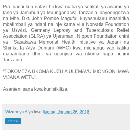
Pia nachukua nafasi hii kwa niaba ya serikali ya awamu ya
tano ya Jamuhuri ya Muungano wa Tanzania inayoongozwa
na Mhe. Dkt. John Pombe Magufuli kuyashukuru mashirika
mbalimbali ya ndani na nje kama vile Norvatis Foundation
ya Uswisi, Germany Leprosy and Tuberculosis Relief
Association (GLRA) ya Ujerumani, Nippon Foundation chini
ya Sasakawa Memorial Health Initiative ya Japani na
Shirika la Afya Duniani (WHO) kwa michango yao katika
mapambano dhidi ya ugonjwa wa ukoma hapa nchini
Tanzania.
“TOKOMEZA UKOMA KUZUIA ULEMAVU MIONGONI MWA
VIJANA WETU”.
Asanteni sana kwa kunisikiliza.
Wizara ya Afya
kwa
Ijumaa, Januari 26, 2018
Shiriki