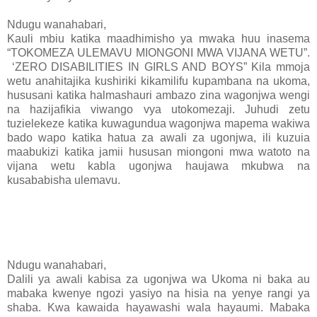
Ndugu wanahabari,
Kauli mbiu katika maadhimisho ya mwaka huu inasema
“TOKOMEZA ULEMAVU MIONGONI MWA VIJANA WETU”.
‘ZERO DISABILITIES IN GIRLS AND BOYS” Kila mmoja
wetu anahitajika kushiriki kikamilifu kupambana na ukoma,
hususani katika halmashauri ambazo zina wagonjwa wengi
na hazijafikia viwango vya utokomezaji. Juhudi zetu
tuzielekeze katika kuwagundua wagonjwa mapema wakiwa
bado wapo katika hatua za awali za ugonjwa, ili kuzuia
maabukizi katika jamii hususan miongoni mwa watoto na
vijana wetu kabla ugonjwa haujawa mkubwa na
kusababisha ulemavu.
Ndugu wanahabari,
Dalili ya awali kabisa za ugonjwa wa Ukoma ni baka au
mabaka kwenye ngozi yasiyo na hisia na yenye rangi ya
shaba. Kwa kawaida hayawashi wala hayaumi. Mabaka