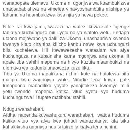
wanapopata ulemavu. Ukoma ni ugonjwa wa kuambukizwa
unaosababishwa na vimelea vinavyoshambulia mishipa ya
fahamu na huambukizwa kwa njia ya hewa pekee.
Nitoe rai kwa jamii, wazazi na walezi kuwa sote tujenge
tabia ya kuchunguza miili yetu na ya watoto wetu. Endapo
utaona mojawapo ya dalili za Ukoma, unashauriwa kwenda
kwenye kituo cha tiba kilicho karibu nawe kwa uchunguzi
bila kuchelewa. Hii itawawezesha wataalam wa afya
kuchunguza na kubainisha kama mgonjwa ana ukoma ili
apate tiba sahihi mapema na hivyo kuzuia maambukizi na
ulemavu wa kudumu unaoweza kuzuilika.
Tiba ya Ukoma inapatikana nchini kote na hutolewa bila
malipo kwa wagonjwa wote. Nirudie tena kuwa, pale
tunapoona mabadiliko yoyote yanajitokeza kwemye miili
yetu twende mapema katika vituo vyetu vya huduma
kuchunguzwa ili tupate matibabu stahili.
Ndugu wanahabari,
Aidha, napenda kuwashukuru wanahabari, watoa huduma
katika vituo vya afya kwa juhudi wanazofanya kila siku
kuhakikisha ugonjwa huu si tatizo la kiafya tena nchini.