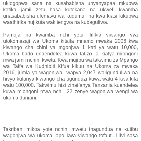
ukiogopwa sana na kusababisha unyanyapaa mkubwa
katika jamii zetu hasa kutokana na ukweli kwamba
unasababisha ulemavu wa kudumu na kwa kiasi kikubwa
waathirika hujikuta wakitengwa na kubaguliwa.
Pamoja na kwamba nchi yetu ilifikia viwango vya
utokomezaji wa Ukoma kitaifa mnamo mwaka 2006 kwa
kiwango cha chini ya mgonjwa 1 kati ya watu 10,000,
Ukoma bado unaendelea kuwa tatizo la kiafya miongoni
mwa jamii nchini kwetu. Kwa mujibu wa takwimu za Mpango
wa Taifa wa Kudhibiti Kifua kikuu na Ukoma za mwaka
2016, jumla ya wagonjwa wapya 2,047 waligunduliwa na
hivyo kufanya kiwango cha ugunduzi kuwa watu 4 kwa kila
watu 100,000. Takwimu hizi zinaifanya Tanzania kuendelea
kuwa miongoni mwa nchi 22 zenye wagonjwa wengi wa
ukoma duniani.
Takribani mikoa yote nchini mwetu inagundua na kutibu
wagonjwa wa ukoma japo kwa viwango tofauti. Hivi sasa