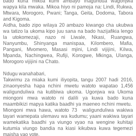
bado kuna mikoa kumi ambayo inagundua wagonjwa
wapya kila mwaka. Mikoa hiyo ni pamoja na: Lindi, Rukwa,
Mtwara, Morogoro, Pwani; Tanga, Geita, Dodoma, Tabora
and Kigoma.
Aidha, bado zipo wilaya 20 ambazo kiwango cha ukubwa
wa tatizo la ukoma kipo juu sana na bado hazijafikia lengo
la utokomezaji, nazo ni Liwale, Nkasi, Ruangwa,
Nanyumbu, Shinyanga manispaa, Kilombero, Mafia,
Pangani, Mvomero, Masasi mjini, Lindi vijijini, Kilwa,
Mpanda, Nachingwea, Rufiji, Korogwe, Mkinga, Ulanga,
Morogoro vijijini na Chato.
Ndugu wanahabari,
Takwimu za miaka kumi iliyopita, tangu 2007 hadi 2016,
zinaonyesha hapa nchini mwetu watoto wapatao 1,456
waligunduliwa na kutibiwa ukoma. Ugonjwa wa Ukoma
miongoni mwa watoto ni dalili ya kuwa bado kuna
maambikizi mapya katika baadhi ya maeneo nchini mwetu.
Miongoni mwa hawa, watoto 73 waligunduliwa wakiwa
tayari wamepata ulemavu wa kudumu; yaani wakiwa tayari
wamekatika baadhi ya viungo vyao na wengine kuhitaji
kutumia viungo bandia na kiasi kikubwa kuwa tegemezi
maisha yao yote.