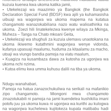
kuzuia kuenea kwa ukoma katika jamii,
•
Utekelezaji wa maazimio ya Bangkok (the Bangkok
Declaration Special Fund (BDSF) kwa ajili ya kuhamasisha
uibuaji wa wagonjwa wa ukoma mapema na kutatua
changamoto wanazokabiliana nazo watu walioathirika na
ukoma. Zoezi hili linatekelezwa kwenye wilaya za Mkinga,
Muheza – Tanga na Chato mkoani Geita,
•
Utekelezaji wa shughuli za kuzuia ulemavu unaotokana na
ukoma ikiwemo kutathmini wagonjwa wenye vidonda,
kufanya upasuaji maalumu, huduma za kitaalamu za macho,
utoaji wa viungo bandia pamoja na viatu maalum,
•
Kuagiza na kusambaza dawa za kutosha za ugonjwa wa
ukoma nchi nzima.
•
Kutoa elimu kwa umma kuhusu dalili na tiba ya ukoma.
Ndugu wanahabari,
Pamoja na hatua zanazochukuliwa na serikali na mafanikio
zipo changamoto. Miongoni mwa changamoto
zinazotukabili ni pamoja na jamii kuendelea kushikilia imani
potofu juu ya ukoma kuwa ni ugonjwa wa kurithi au kulogwa
na wagonjwa kuchelewa kujitokeza kupata matibabu hadi