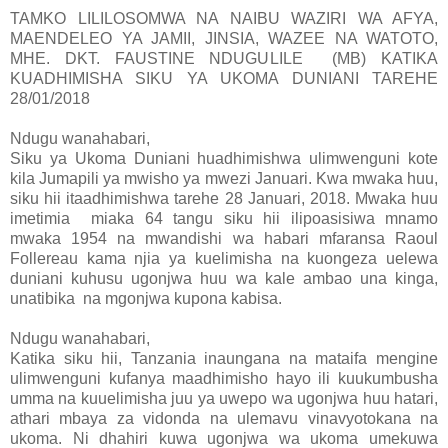
TAMKO LILILOSOMWA NA NAIBU WAZIRI WA AFYA,
MAENDELEO YA JAMII, JINSIA, WAZEE NA WATOTO,
MHE. DKT. FAUSTINE NDUGULILE (MB) KATIKA
KUADHIMISHA SIKU YA UKOMA DUNIANI TAREHE
28/01/2018
Ndugu wanahabari,
Siku ya Ukoma Duniani huadhimishwa ulimwenguni kote
kila Jumapili ya mwisho ya mwezi Januari. Kwa mwaka huu,
siku hii itaadhimishwa tarehe 28 Januari, 2018. Mwaka huu
imetimia miaka 64 tangu siku hii ilipoasisiwa mnamo
mwaka 1954 na mwandishi wa habari mfaransa Raoul
Follereau kama njia ya kuelimisha na kuongeza uelewa
duniani kuhusu ugonjwa huu wa kale ambao una kinga,
unatibika na mgonjwa kupona kabisa.
Ndugu wanahabari,
Katika siku hii, Tanzania inaungana na mataifa mengine
ulimwenguni kufanya maadhimisho hayo ili kuukumbusha
umma na kuuelimisha juu ya uwepo wa ugonjwa huu hatari,
athari mbaya za vidonda na ulemavu vinavyotokana na
ukoma. Ni dhahiri kuwa ugonjwa wa ukoma umekuwa