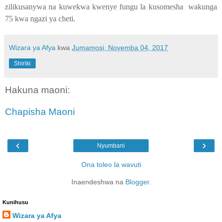
zilikusanywa na kuwekwa kwenye fungu la kusomesha wakunga
75 kwa ngazi ya cheti.
Wizara ya Afya
kwa
Jumamosi, Novemba 04, 2017
Shiriki
Hakuna maoni:
Chapisha Maoni
‹
›
Nyumbani
Ona toleo la wavuti
Inaendeshwa na
Blogger
.
Kunihusu
Wizara ya Afya