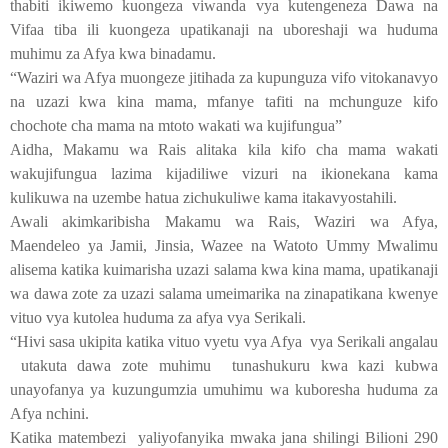
thabiti ikiwemo kuongeza viwanda vya kutengeneza Dawa na
Vifaa tiba ili kuongeza upatikanaji na uboreshaji wa huduma
muhimu za Afya kwa binadamu.
“Waziri wa Afya muongeze jitihada za kupunguza vifo vitokanavyo
na uzazi kwa kina mama, mfanye tafiti na mchunguze kifo
chochote cha mama na mtoto wakati wa kujifungua”
Aidha, Makamu wa Rais alitaka kila kifo cha mama wakati
wakujifungua lazima kijadiliwe vizuri na ikionekana kama
kulikuwa na uzembe hatua zichukuliwe kama itakavyostahili.
Awali akimkaribisha Makamu wa Rais, Waziri wa Afya,
Maendeleo ya Jamii, Jinsia, Wazee na Watoto Ummy Mwalimu
alisema katika kuimarisha uzazi salama kwa kina mama, upatikanaji
wa dawa zote za uzazi salama umeimarika na zinapatikana kwenye
vituo vya kutolea huduma za afya vya Serikali.
“Hivi sasa ukipita katika vituo vyetu vya Afya vya Serikali angalau
utakuta dawa zote muhimu tunashukuru kwa kazi kubwa
unayofanya ya kuzungumzia umuhimu wa kuboresha huduma za
Afya nchini.
Katika matembezi yaliyofanyika mwaka jana shilingi Bilioni 290