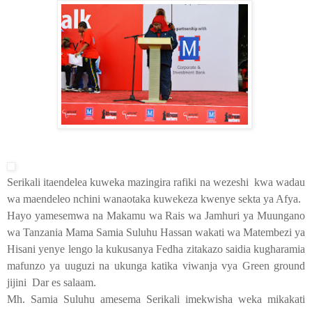
Serikali itaendelea kuweka mazingira rafiki na wezeshi kwa wadau
wa maendeleo nchini wanaotaka kuwekeza kwenye sekta ya Afya.
Hayo yamesemwa na Makamu wa Rais wa Jamhuri ya Muungano
wa Tanzania Mama Samia Suluhu Hassan wakati wa Matembezi ya
Hisani yenye lengo la kukusanya Fedha zitakazo saidia kugharamia
mafunzo ya uuguzi na ukunga katika viwanja vya Green ground
jijini Dar es salaam.
Mh. Samia Suluhu amesema Serikali imekwisha weka mikakati