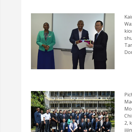
Kai
Wa
kio
shu
Tan
Dor
Pic
Ma
Moh
Chi
2, 
jij