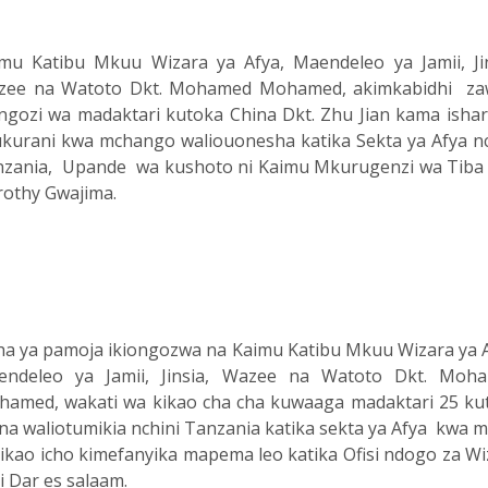
mu Katibu Mkuu Wizara ya Afya, Maendeleo ya Jamii, Jin
zee na Watoto Dkt. Mohamed Mohamed, akimkabidhi za
ngozi wa madaktari kutoka China Dkt. Zhu Jian kama ishar
kurani kwa mchango waliouonesha katika Sekta ya Afya nc
zania, Upande wa kushoto ni Kaimu Mkurugenzi wa Tiba 
othy Gwajima.
ha ya pamoja ikiongozwa na Kaimu Katibu Mkuu Wizara ya A
endeleo ya Jamii, Jinsia, Wazee na Watoto Dkt. Moh
amed, wakati wa kikao cha cha kuwaaga madaktari 25 ku
na waliotumikia nchini Tanzania katika sekta ya Afya kwa m
kikao icho kimefanyika mapema leo katika Ofisi ndogo za Wi
ini Dar es salaam.