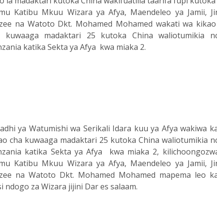
o la madaktari kutoka China wakifuatilia taarifa fupi kutok
mu Katibu Mkuu Wizara ya Afya, Maendeleo ya Jamii, Jin
zee na Watoto Dkt. Mohamed Mohamed wakati wa kikao
a kuwaaga madaktari 25 kutoka China waliotumikia nc
zania katika Sekta ya Afya kwa miaka 2.
adhi ya Watumishi wa Serikali Idara kuu ya Afya wakiwa ka
ao cha kuwaaga madaktari 25 kutoka China waliotumikia nc
zania katika Sekta ya Afya kwa miaka 2, kilichoongozw
mu Katibu Mkuu Wizara ya Afya, Maendeleo ya Jamii, Jin
zee na Watoto Dkt. Mohamed Mohamed mapema leo ka
si ndogo za Wizara jijini Dar es salaam.