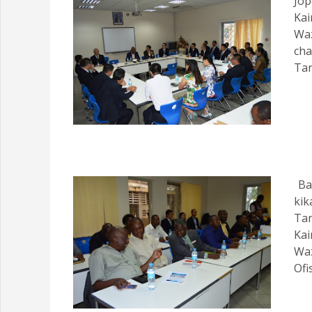
Jop
Kai
Wa
ch
Tan
Ba
kik
Tan
Kai
Wa
Ofi