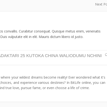
Next P
ttis convallis. Curabitur consequat. Quisque metus enim, venenatis
uis vulputate elit in elit. Mauris dictum libero id justo.
ADAKTARI 25 KUTOKA CHINA WALIODUMU NCHINI
or where your wildest dreams become reality! Ever wondered what it's
t choices, and experience various destinies? In BitLife online, you can
 find true love, pursue fame, or even choose a life of crime.