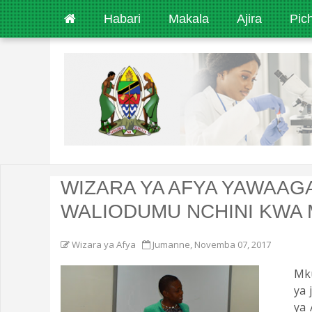
Habari
Makala
Ajira
Pic
WIZARA YA AFYA YAWAAG
WALIODUMU NCHINI KWA M
Wizara ya Afya
Jumanne, Novemba 07, 2017
Mku
ya 
ya 