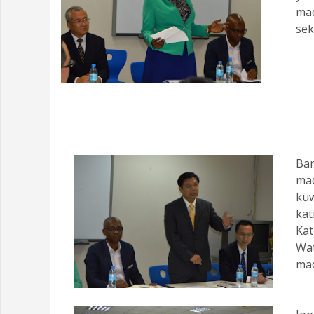
mad
sek
Bar
mad
kuw
kat
Kat
Wa
mad