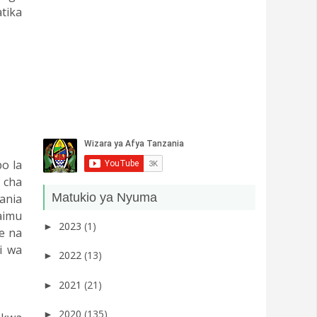
tika
o la
 cha
Matukio ya Nyuma
ania
aimu
2023
(1)
►
e na
i wa
2022
(13)
►
2021
(21)
►
2020
(135)
►