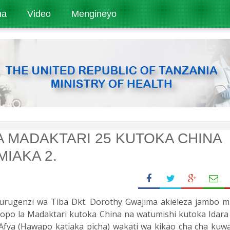
ha
Video
Mengineyo
A MADAKTARI 25 KUTOKA CHINA
IAKA 2.
rugenzi wa Tiba Dkt. Dorothy Gwajima akieleza jambo m
jopo la Madaktari kutoka China na watumishi kutoka Idara
Afya (
Hawapo katiaka picha)
wakati wa kikao cha cha kuw