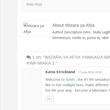
Prev Post
About Wizara ya Afya
Author Description here.. Nulla sagi
fermentum, mollis in, porta et, nibh. D
1
on: "WIZARA YA AFYA YAWAAGA M
KWA MIAKA 2."
Katie Strickland
17 Julai 2026, 05:30
Welcome to
Bitlife
, the #1 life simulat
like to live multiple lives, make differen
live life your way - become a billionaire,
Jibu