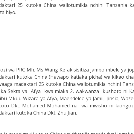
aktari 25 kutoka China waliotumikia nchini Tanzania ka
ta hiyo
.
ozi wa PRC Mh. Ms Wang Ke akisisitiza jambo mbele ya jop
aktari kutoka China (Hawapo katiaka picha) wa kikao cha
aaga madaktari 25 kutoka China waliotumikia nchini Tanz
ika Sekta ya Afya kwa miaka 2, wakwanza kushoto ni K
ibu Mkuu Wizara ya Afya, Maendeleo ya Jamii, Jinsia, Waze
toto Dkt. Mohamed Mohamed na wa mwisho ni kiongoz
aktari kutoka China Dkt. Zhu Jian.