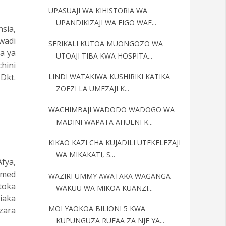
UPASUAJI WA KIHISTORIA WA
UPANDIKIZAJI WA FIGO WAF...
sia,
wadi
SERIKALI KUTOA MUONGOZO WA
a ya
UTOAJI TIBA KWA HOSPITA...
hini
Dkt.
LINDI WATAKIWA KUSHIRIKI KATIKA
ZOEZI LA UMEZAJI K...
WACHIMBAJI WADODO WADOGO WA
MADINI WAPATA AHUENI K...
KIKAO KAZI CHA KUJADILI UTEKELEZAJI
WA MIKAKATI, S...
fya,
amed
WAZIRI UMMY AWATAKA WAGANGA
toka
WAKUU WA MIKOA KUANZI...
iaka
MOI YAOKOA BILIONI 5 KWA
zara
KUPUNGUZA RUFAA ZA NJE YA...