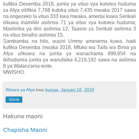
kufikia Desemba 2018, jumla ya vituo vya kutolea huduma
za Afya vilifikia 7,768 kutoka vituo 7,435 mwaka 2017 sawa
na ongezeko la vituo 333 kwa mwaka, amedai kuwa Serikali
ilikuwa inamiliki asilimia 71 ya vituo vya kutolea huduma;
Mashirika ya dini asilimia 12, Taasisi za Serikali asilimia 3
na vituo binafisi asilimia 15.
Sambamba na hilo, waziri Ummy amesema kuwa, hadi
kufikia Desemba mwaka 2018, Mfuko wa Taifa wa Bima ya
Afya ulikuwa na jumla ya wanachama 899,654 na
ikihudumia jumla ya wanufaika 4,219,192 sawa na asilimia
8 ya Watanzania wote.
MWISHO.
Wizara ya Afya
kwa
Ijumaa, Januari 18, 2019
Shiriki
Hakuna maoni:
Chapisha Maoni