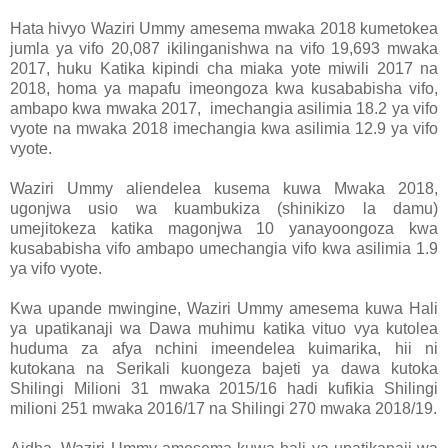
Hata hivyo Waziri Ummy amesema mwaka 2018 kumetokea
jumla ya vifo 20,087 ikilinganishwa na vifo 19,693 mwaka
2017, huku Katika kipindi cha miaka yote miwili 2017 na
2018, homa ya mapafu imeongoza kwa kusababisha vifo,
ambapo kwa mwaka 2017, imechangia asilimia 18.2 ya vifo
vyote na mwaka 2018 imechangia kwa asilimia 12.9 ya vifo
vyote.
Waziri Ummy aliendelea kusema kuwa Mwaka 2018,
ugonjwa usio wa kuambukiza (shinikizo la damu)
umejitokeza katika magonjwa 10 yanayoongoza kwa
kusababisha vifo ambapo umechangia vifo kwa asilimia 1.9
ya vifo vyote.
Kwa upande mwingine, Waziri Ummy amesema kuwa Hali
ya upatikanaji wa Dawa muhimu katika vituo vya kutolea
huduma za afya nchini imeendelea kuimarika, hii ni
kutokana na Serikali kuongeza bajeti ya dawa kutoka
Shilingi Milioni 31 mwaka 2015/16 hadi kufikia Shilingi
milioni 251 mwaka 2016/17 na Shilingi 270 mwaka 2018/19.