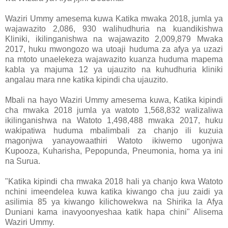
Waziri Ummy amesema kuwa Katika mwaka 2018, jumla ya
wajawazito 2,086, 930 walihudhuria na kuandikishwa
Kliniki, ikilinganishwa na wajawazito 2,009,879 Mwaka
2017, huku mwongozo wa utoaji huduma za afya ya uzazi
na mtoto unaelekeza wajawazito kuanza huduma mapema
kabla ya majuma 12 ya ujauzito na kuhudhuria kliniki
angalau mara nne katika kipindi cha ujauzito.
Mbali na hayo Waziri Ummy amesema kuwa, Katika kipindi
cha mwaka 2018 jumla ya watoto 1,568,832 walizaliwa
ikilinganishwa na Watoto 1,498,488 mwaka 2017, huku
wakipatiwa huduma mbalimbali za chanjo ili kuzuia
magonjwa yanayowaathiri Watoto ikiwemo ugonjwa
Kupooza, Kuharisha, Pepopunda, Pneumonia, homa ya ini
na Surua.
"Katika kipindi cha mwaka 2018 hali ya chanjo kwa Watoto
nchini imeendelea kuwa katika kiwango cha juu zaidi ya
asilimia 85 ya kiwango kilichowekwa na Shirika la Afya
Duniani kama inavyoonyeshaa katik hapa chini" Alisema
Waziri Ummy.