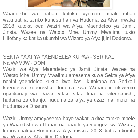
Waandishi wa habari kutoka vyombo mbali mbali
wakifuatilia tamko kuhusu hali ya Huduma za Afya mwaka
2018 kutoka kwa Waziri wa Afya, Maendeleo ya Jamii,
Jinsia, Wazee na Watoto Mhe. Ummy Mwalimu tukio
lililofanyika katika ukumbi wa Wizara ya Afya jijini Dodoma.
SEKTA YA AFYA YAENDELEA KUPAA - SERIKALI
Na WAMJW - DOM
Waziri wa Afya, Maendeleo ya Jamii, Jinsia, Wazee na
Watoto Mhe. Ummy Mwalimu amesema kuwa Sekta ya Afya
nchini yaendelea kukua kwa kasi, kutokana na Serikali
kuendelea kuboresha Huduma kwa Wananchi zikiwemo
upatikanaji wa Dawa, vifaa, vifaa tiba na vitendanishi,
huduma za chanjo, huduma za afya ya uzazi na mtoto na
Huduma za Dharura.
Waziri Ummy ameyasema hayo wakati akitoa tamko mbele
ya Waandishi wa Habari na baadhi ya viongozi wa Wizara,
kuhusu hali ya Huduma za Afya mwaka 2018, katika ukumbi
wa Wizara ya Afya jijini Dodoma.