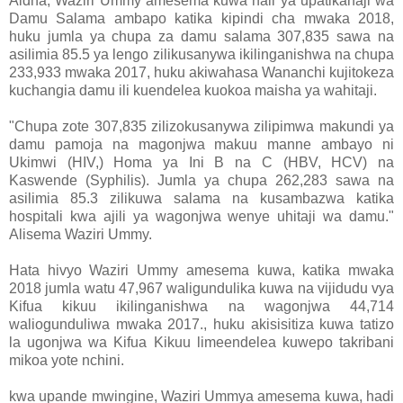
Aidha, Waziri Ummy amesema kuwa hali ya upatikanaji wa
Damu Salama ambapo katika kipindi cha mwaka 2018,
huku jumla ya chupa za damu salama 307,835 sawa na
asilimia 85.5 ya lengo zilikusanywa ikilinganishwa na chupa
233,933 mwaka 2017, huku akiwahasa Wananchi kujitokeza
kuchangia damu ili kuendelea kuokoa maisha ya wahitaji.
"Chupa zote 307,835 zilizokusanywa zilipimwa makundi ya
damu pamoja na magonjwa makuu manne ambayo ni
Ukimwi (HIV,) Homa ya Ini B na C (HBV, HCV) na
Kaswende (Syphilis). Jumla ya chupa 262,283 sawa na
asilimia 85.3 zilikuwa salama na kusambazwa katika
hospitali kwa ajili ya wagonjwa wenye uhitaji wa damu."
Alisema Waziri Ummy.
Hata hivyo Waziri Ummy amesema kuwa, katika mwaka
2018 jumla watu 47,967 waligundulika kuwa na vijidudu vya
Kifua kikuu ikilinganishwa na wagonjwa 44,714
waliogunduliwa mwaka 2017., huku akisisitiza kuwa tatizo
la ugonjwa wa Kifua Kikuu limeendelea kuwepo takribani
mikoa yote nchini.
kwa upande mwingine, Waziri Ummya amesema kuwa, hadi